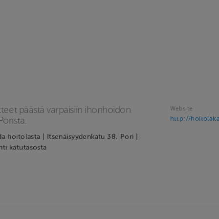
teet päästä varpaisiin ihonhoidon
Website
http://hoitolak
Porista.
da hoitolasta | Itsenäisyydenkatu 38, Pori |
nti katutasosta