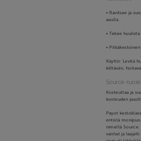
• Ravitsee ja su
avulla
• Tekee huulista
• Pitkäkestoinen 
Käyttö: Levitä hu
kiiltävän, hoita
Source-tuotesa
Kosteuttaa ja suo
kosteuden puutte
Payot kestoklassi
entistä monipuol
nimeltä Source. 
vanhat ja laajalt
sieni eli lakkakä