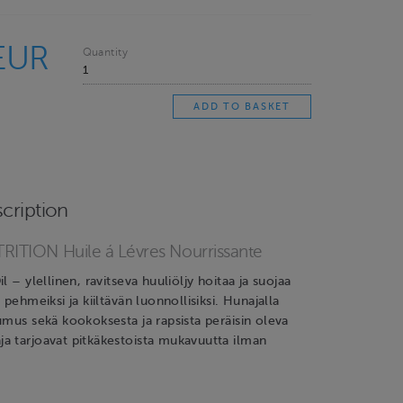
EUR
Quantity
cription
TION Huile á Lévres Nourrissante
l – ylellinen, ravitseva huuliöljy hoitaa ja suojaa
 pehmeiksi ja kiiltävän luonnollisiksi. Hunajalla
umus sekä kookoksesta ja rapsista peräisin oleva
a tarjoavat pitkäkestoista mukavuutta ilman