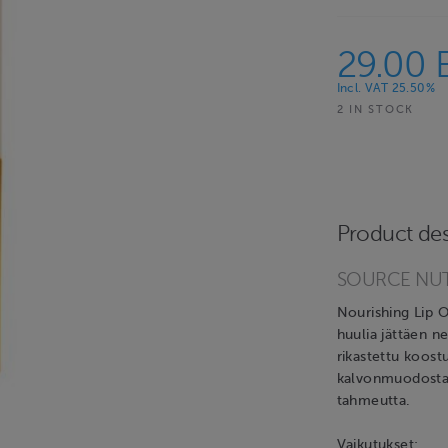
29.00 
Incl. VAT 25.50%
2 IN STOCK
Product des
SOURCE NUTRI
Nourishing Lip Oi
huulia jättäen ne
rikastettu koost
kalvonmuodostaj
tahmeutta.
Vaikutukset: