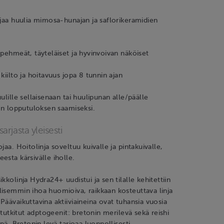
ojaa huulia mimosa-hunajan ja saflorikeramidien
 pehmeät, täyteläiset ja hyvinvoivan näköiset
kiilto ja hoitavuus jopa 8 tunnin ajan
ulille sellaisenaan tai huulipunan alle/päälle
van lopputuloksen saamiseksi.
rjasta yleisesti
jaa. Hoitolinja soveltuu kuivalle ja pintakuivalle,
esta kärsivälle iholle.
kkolinja Hydra24+ uudistui ja sen tilalle kehitettiin
isemmin ihoa huomioiva, raikkaan kosteuttava linja
Päävaikuttavina aktiiviaineina ovat tuhansia vuosia
i tutkitut adptogeenit: bretonin merilevä sekä reishi
äpä. Bretonin levä tarjoaa luonnollisesti