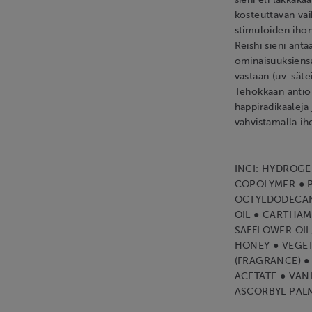
kosteuttavan vai
stimuloiden ihon
Reishi sieni anta
ominaisuuksiensa
vastaan (uv-säte
Tehokkaan antiok
happiradikaalej
vahvistamalla ih
INCI: HYDROG
COPOLYMER ● P
OCTYLDODECAN
OIL ● CARTHAM
SAFFLOWER OIL
HONEY ● VEGET
(FRAGRANCE) ●
ACETATE ● VANI
ASCORBYL PAL