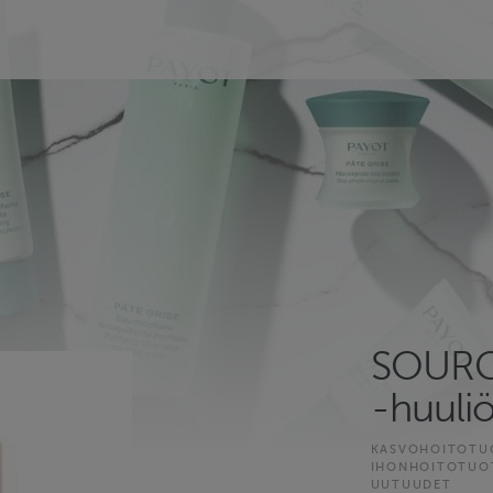
SOURCE
-huuliö
KASVOHOITOTU
IHONHOITOTUO
UUTUUDET