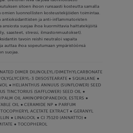
kutuksen sitoen ihoon runsaasti kosteutta samalla
 omien luonnollisten kosteustekijöiden toimintaa.
a antioksidanttisten ja anti-inflammatoristen
 ansiosta suojaa ihoa kuormittavia haittatekijöitä
ily, saasteet, stressi, ilmastonmuutokset).
sidantin tavoin reishi neutraloi vapaita
a ja auttaa ihoa sopeutumaan ympäristöönsä
on suojaa.
ENATED DIMER DILINOLEYL/DIMETHYLCARBONATE
OLYGLYCERYL-3 DIISOSTEARATE ● SQUALANE ●
OL ● HELIANTHUS ANNUUS (SUNFLOWER) SEED
US TINCTORIUS (SAFFLOWER) SEED OIL ●
/PALM OIL AMINOPROPANEDIOL ESTERS ●
ABLE OIL ● CERAMIDE NP ● PARFUM
 TOCOPHERYL ACETATE EXTRACT ● GERANYL
LLIN ● LINALOOL ● CI 75120 (ANNATTO) ●
MITATE ● TOCOPHEROL