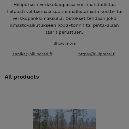
Hiilipörssin verkkokaupassa voit mahdollistaa
helposti valitsemasi suon ennallistamista kortti- tai
verkkopankkimaksulla. Ostokset tehdään joko
ilmastovaikutukseen (CO2-tonni) tai pinta-alaan
(aari) perustuen.
Voit halutessasi pyytää todistuksen luontoteon
Show more
hankinnasta lähettämällä sähköpostia osoitteeseen
annika@hiiliporssi.fi
https://hiiliporssi.fi
annika@hiiliporssi.fi.
Ostokset näkyvät muutaman arkipäivän kuluessa
All products
Hiilipörssin julkisessa
Suorekisterissä
, jossa kunkin
suokohteen myynnistä pidetään kirjaa. Tilaajan nimi
julkaistaan Suorekisterissä vain siinä tapauksessa,
jos julkaisulle annetaan tilauksen yhteydessä lupa.
Suuremmat tilaukset voit tehdä
Hiilipörssin
verkkosivujen
kautta, jolloin tilauksesta toimitetaan
asiakkaalle lasku.