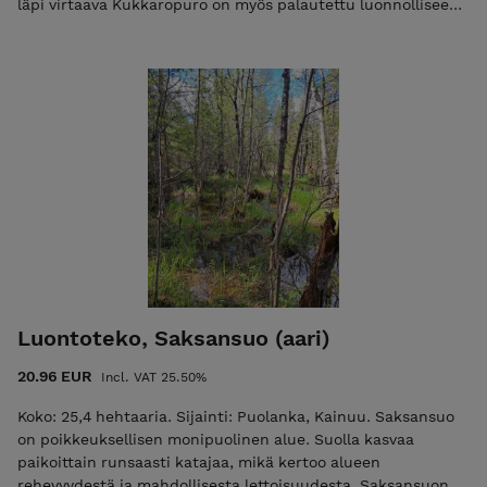
läpi virtaava Kukkaropuro on myös palautettu luonnolliseen
uomaansa. Purossa kasvaa lähdevesistä kielivää
sammallajistoa kuten näkinsammalia, ja purossa elää
taimenkanta, joka hyötyy ennallistamisen myötä suon läpi
suodattuvista eli puhdistuvista valumavesistä. Kukkaropuron
varsilla on hienoja, tulvivia korpi- ja lehtokorpilaikkuja,
joiden elinympäristöt ennallistamisen myötä laajenevat.
Ilmastohyötyjä Saksansuolta tulee nopeasti, sillä reheville
suotyypeille ominainen, nopea turpeen hajoaminen pysähtyy
ennallistamisen myötä. Hiilen karkaaminen on ollut erityisen
vauhdikasta Saksansuon pienellä entisellä turvepellolla, joka
ennallistetaan hankkeen yhteydessä. Yhtä ostettua CO2-
tonnia kohden ennallistetaan 2,42 aaria suota. Ostokset
näkyvät muutaman arkipäivän kuluessa Hiilipörssin
julkisessa Suorekisterissä.
Luontoteko, Saksansuo (aari)
20.96 EUR
Incl. VAT 25.50%
Koko: 25,4 hehtaaria. Sijainti: Puolanka, Kainuu. Saksansuo
on poikkeuksellisen monipuolinen alue. Suolla kasvaa
paikoittain runsaasti katajaa, mikä kertoo alueen
rehevyydestä ja mahdollisesta lettoisuudesta. Saksansuon