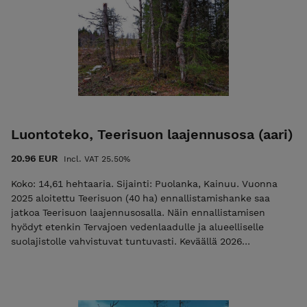
kangasmetsän vaihettumisvyöhykkeitä. Alueella on säilynyt
ojituksesta huolimatta alkuperäisestä lettoluonnosta
kertovia lajiesiintymiä, joiden elinalueiden odotetaan
levittyvän ennallistamisen myötä. Vuorisuon ennallistusalue
sijoittuu Vuorisuon ja Vellisuon Natura-alueiden väliin.
Ennallistamisen myötä soiden suojelualueet yhdistyvät.
Samalla kohde vahvistaa laajempaa Kainuun suoluonnon
suojeluverkostoa. Ostokset näkyvät muutaman arkipäivän
kuluessa Hiilipörssin julkisessa Suorekisterissä.
Luontoteko, Teerisuon laajennusosa (aari)
20.96 EUR
Incl. VAT 25.50%
Koko: 14,61 hehtaaria. Sijainti: Puolanka, Kainuu. Vuonna
2025 aloitettu Teerisuon (40 ha) ennallistamishanke saa
jatkoa Teerisuon laajennusosalla. Näin ennallistamisen
hyödyt etenkin Tervajoen vedenlaadulle ja alueelliselle
suolajistolle vahvistuvat tuntuvasti. Keväällä 2026
ennallistettu Teerisuon laajennusosa on laajennusosa on
yhdistelmä vanhoja, linnuille sopivia kolopuita, kahlaajille
mieluisia allikoita ja metsäkanalinnuille sopivaa avosuota.
Teerisuon laajennusosan ennallistamisen ilmastohyödyt ovat