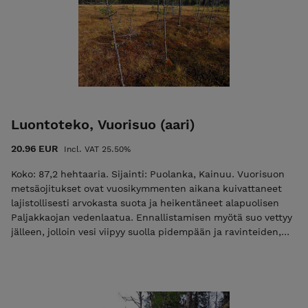
reheviä ja pääosin täysin luonnontilaisia
korpiluontotyyppejä. Ostokset näkyvät muutaman arkipäivän
kuluessa Hiilipörssin julkisessa Suorekisterissä.
Luontoteko, Vuorisuo (aari)
20.96 EUR
Incl. VAT 25.50%
Koko: 87,2 hehtaaria. Sijainti: Puolanka, Kainuu. Vuorisuon
metsäojitukset ovat vuosikymmenten aikana kuivattaneet
lajistollisesti arvokasta suota ja heikentäneet alapuolisen
Paljakkaojan vedenlaatua. Ennallistamisen myötä suo vettyy
jälleen, jolloin vesi viipyy suolla pidempään ja ravinteiden,
humuksen sekä kiintoaineksen kulkeutuminen vesistöihin
vähenee. Tämä parantaa taimenpurona tunnetun
Paljakkaojan tilaa ja hyödyttää myös sen alapuolisia
raakkuvesistöjä. Vuorisuolla on monipuolisesti eri
suotyyppejä: ravinteikkaita lettoja, rämeitä sekä suon ja