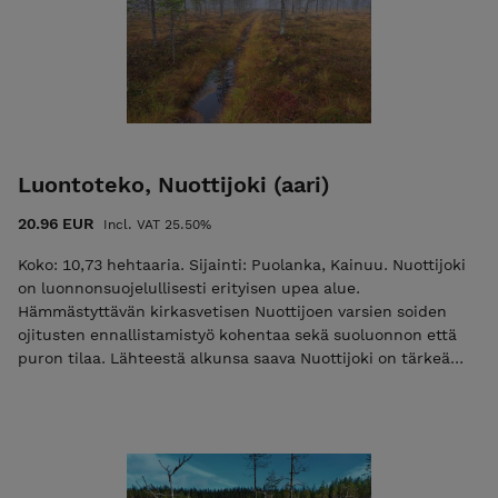
korpiluontotyyppejä. Yhtä ostettua CO2-tonnia kohden
ennallistetaan 2,42 aaria suota - eli jokaisella Hiilipörssin
kautta ostetulla hiilitonnilla on myös positiiviset
biodiversiteetti- ja vesistövaikutukset. Ostokset näkyvät
muutaman arkipäivän kuluessa Hiilipörssin julkisessa
Suorekisterissä.
Luontoteko, Nuottijoki (aari)
20.96 EUR
Incl. VAT 25.50%
Koko: 10,73 hehtaaria. Sijainti: Puolanka, Kainuu. Nuottijoki
on luonnonsuojelullisesti erityisen upea alue.
Hämmästyttävän kirkasvetisen Nuottijoen varsien soiden
ojitusten ennallistamistyö kohentaa sekä suoluonnon että
puron tilaa. Lähteestä alkunsa saava Nuottijoki on tärkeä
elinympäristönä muun muassa uhanalaiselle taimenelle, ja
ennallistettava alue rajautuu jo aiemmin suojeltuun
jokivarsipalstaan. Ennallistettavat suot ovat pääosin rämeitä.
Kasvillisuus on keski- ja niukkaravinteisia suotyyppejä,
pääosin sararämettä ja tupasvillarämettä. Jokirannassa on