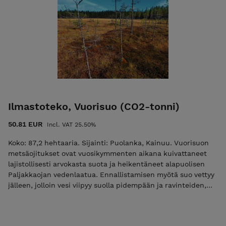
erityisen merkittävät vajaan kahden hehtaarin kokoisella
entisellä turvepellolla. Varsin rehevän Teerisuon
laajennusosan vanhat pelto- ja metsäojitukset ovat
vuosikymmenten ajan kuljettaneet vettä, ravinteita ja
kiintoainesta suoraan vesistöllisesti erittäin arvokkaaseen
Tervajokeen. Ennallistamisen myötä veden virtausta
hidastetaan, ojat tukitaan ja vedet ohjataan kulkemaan suon
pinnan kautta, jolloin suo alkaa jälleen toimia luonnollisena
vedenpuhdistajana. Myös läheisen navetan jätevedet
puhdistuvat nyt Teerisuon laajennusosan kautta ennen
Ilmastoteko, Vuorisuo (CO2-tonni)
vesiin laskemista, millä on erityisen suuri positiivinen
vaikutus suon alapuolisiin vesistöihin. Ostokset näkyvät
50.81 EUR
Incl. VAT 25.50%
muutaman arkipäivän kuluessa Hiilipörssin julkisessa
Suorekisterissä.
Koko: 87,2 hehtaaria. Sijainti: Puolanka, Kainuu. Vuorisuon
metsäojitukset ovat vuosikymmenten aikana kuivattaneet
lajistollisesti arvokasta suota ja heikentäneet alapuolisen
Paljakkaojan vedenlaatua. Ennallistamisen myötä suo vettyy
jälleen, jolloin vesi viipyy suolla pidempään ja ravinteiden,
humuksen sekä kiintoaineksen kulkeutuminen vesistöihin
vähenee. Tämä parantaa taimenpurona tunnetun
Paljakkaojan tilaa ja hyödyttää myös sen alapuolisia