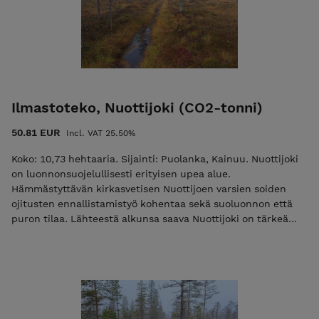
Ilmastoteko, Nuottijoki (CO2-tonni)
50.81 EUR
Incl. VAT 25.50%
Koko: 10,73 hehtaaria. Sijainti: Puolanka, Kainuu. Nuottijoki
on luonnonsuojelullisesti erityisen upea alue.
Hämmästyttävän kirkasvetisen Nuottijoen varsien soiden
ojitusten ennallistamistyö kohentaa sekä suoluonnon että
puron tilaa. Lähteestä alkunsa saava Nuottijoki on tärkeä
elinympäristönä muun muassa uhanalaiselle taimenelle, ja
ennallistettava alue rajautuu jo aiemmin suojeltuun
jokivarsipalstaan. Ennallistettavat suot ovat pääosin rämeitä.
Kasvillisuus on keski- ja niukkaravinteisia suotyyppejä,
pääosin sararämettä ja tupasvillarämettä. Jokirannassa on
reheviä ja pääosin täysin luonnontilaisia