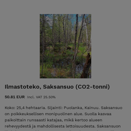
reheviä. Alueen rantasoille on tyypillistä, että metrin tai jopa
useamman metrin paksuiset turvekerrokset kelluvat
korkean veden aikaan veden pinnassa ja ovat kiinni
pohjamaassa vain matalan veden aikana. Ennallistamisalue
on suurelta osin rehevää sininheinävaltaista saranevaa ja
vesistön lähellä rantaluhtaa. Kauempana rannasta suo on
ollut alkuaan lähes avoin, mutta on nykyisin mäntyä kasvava
rehevä räme. Paikoin suokukka ja karpalo ovat edelleen
runsaita ja rahkasammalet vallitsevat pohjakerrosta.
Eteläosassa on karumpaa isovarpurämeen tyylistä, mutta
nykyasussaan liian puustoista aluetta. Ostokset näkyvät
muutaman arkipäivän kuluessa Hiilipörssin julkisessa
Suorekisterissä.
Ilmastoteko, Saksansuo (CO2-tonni)
50.81 EUR
Incl. VAT 25.50%
Koko: 25,4 hehtaaria. Sijainti: Puolanka, Kainuu. Saksansuo
on poikkeuksellisen monipuolinen alue. Suolla kasvaa
paikoittain runsaasti katajaa, mikä kertoo alueen
rehevyydestä ja mahdollisesta lettoisuudesta. Saksansuon