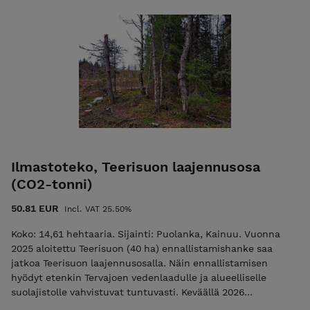
pohjamaassa vain matalan veden aikana. Ennallistamisalue
on suurelta osin rehevää sininheinävaltaista saranevaa ja
vesistön lähellä rantaluhtaa. Kauempana rannasta suo on
ollut alkuaan lähes avoin, mutta on nykyisin mäntyä kasvava
rehevä räme. Paikoin suokukka ja karpalo ovat edelleen
runsaita ja rahkasammalet vallitsevat pohjakerrosta.
Eteläosassa on karumpaa isovarpurämeen tyylistä, mutta
nykyasussaan liian puustoista aluetta. Yhtä ostettua CO2-
tonnia kohden ennallistetaan 2,42 aaria suota - eli jokaisella
Hiilipörssin kautta ostetulla hiilitonnilla on myös positiiviset
biodiversiteetti- ja vesistövaikutukset. Ostokset näkyvät
Ilmastoteko, Teerisuon laajennusosa
muutaman arkipäivän kuluessa Hiilipörssin julkisessa
(CO2-tonni)
Suorekisterissä.
50.81 EUR
Incl. VAT 25.50%
Koko: 14,61 hehtaaria. Sijainti: Puolanka, Kainuu. Vuonna
2025 aloitettu Teerisuon (40 ha) ennallistamishanke saa
jatkoa Teerisuon laajennusosalla. Näin ennallistamisen
hyödyt etenkin Tervajoen vedenlaadulle ja alueelliselle
suolajistolle vahvistuvat tuntuvasti. Keväällä 2026
ennallistettu Teerisuon laajennusosa on laajennusosa on