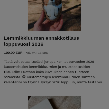
Lemmikkiuurnan ennakkotilaus
loppuvuosi 2026
100.00 EUR
Incl. VAT 13.50%
Tästä voit ostaa itsellesi jonopaikan loppuvuoden 2026
kustomoitujen lemmikkiuurnien ja muistopatsaiden
tilauksiin! Luethan koko kuvauksen ennen tuotteen
ostamista. 😊 Kustomoitujen lemmikkiuurnien suhteen
kalenterini on täynnä syksyn 2026 loppuun, mutta tästä voit
ostaa itsellesi paikan loppuvuodelle 2026. Nämä uurnat
valmistuvat joulukuun 2026 loppuun mennessä. Otan
kaikkiin paikan ostaneisiin yhteyttä marraskuun 2026
loppuun mennessä, ja puran tilauksia maksujärjestyksessä.
Kun otan sinuun yhteyttä, voimme miettiä uurnalle sopivan