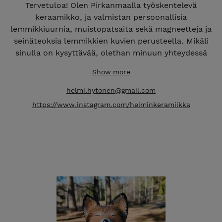
Tervetuloa! Olen Pirkanmaalla työskentelevä
keraamikko, ja valmistan persoonallisia
lemmikkiuurnia, muistopatsaita sekä magneetteja ja
seinäteoksia lemmikkien kuvien perusteella. Mikäli
sinulla on kysyttävää, olethan minuun yhteydessä
sähköpostilla helmi.hytonen@gmail.com. Ihanaa että
Show more
löysit tänne! <3: Helmi Hytönen
helmi.hytonen@gmail.com
https://www.instagram.com/helminkeramiikka