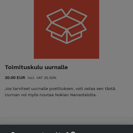
varmasti tyytyväinen. Miniseinäteos toimitetaan postilla.
Toimituskulu uurnalle
20.00 EUR
Incl. VAT 25.50%
Jos tarvitset uurnalle postituksen, voit ostaa sen tästä.
Uurnan voi myös noutaa Nokian Nansotalolta.
Helmin kauppa