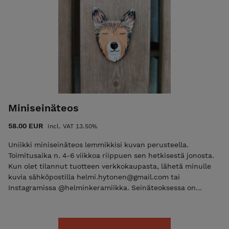
ja se maalataan akryyliväreillä ja pinta käsitellään lakalla.
Tätä uurnaa ei ole tarkoitettu haudattavaksi, vaan koriste-
esineeksi ja tuhkan säilytykseen. Kysy lisää sähköpostilla
helmi.hytonen@gmail.com tai Instagramissa
@helminkeramiikka. Vastaan mielelläni kaikkiin kysymyksiin!
Miniseinäteos
58.00 EUR
Incl. VAT 13.50%
Uniikki miniseinäteos lemmikkisi kuvan perusteella.
Toimitusaika n. 4-6 viikkoa riippuen sen hetkisestä jonosta.
Kun olet tilannut tuotteen verkkokaupasta, lähetä minulle
kuvia sähköpostilla helmi.hytonen@gmail.com tai
Instagramissa @helminkeramiikka. Seinäteoksessa on
takana pieni ripustuskoukku. Teoksessa kuvataan lemmikin
pää kuvan mukaisesti. Lähetän sinulle kuvat
kommentoitavaksi muotoilu- ja maalausvaiheessa, jotta olet