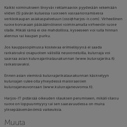
Kaikki toimitukseen liittyvät reklamaatiot pyydetään tekemään
viiden (5) päivän kuluessa tuotteen vastaanottamisesta
verkkokaupan asiakaspalveluun (ossi@harjos-it.com). Virheellinen
tuote korvataan pääsääntöisesti toimittamalla virheetön tuote
tilalle. Mikäli tämä ei ole mahdollista, kyseeseen voi tulla hinnan
alennus tai kaupan purku.
Jos kauppasopimusta koskevaa erimielisyyttä ei saada
ratkaistuksi osapuolten välisillä neuvotteluilla, kuluttaja voi
saattaa asian kuluttajariitalautakunnan (www.kuluttajariita.fi)
ratkaistavaksi.
Ennen asian viemistä kuluttajariitalautakunnan käsittelyyn
kuluttajan tulee olla yhteydessä maistraattien
kuluttajaneuvontaan (www.kuluttajaneuvonta.fi).
Harjos-IT pidättää oikeuden tilauksen perumiseen, mikäli tilattu
tuote on loppuunmyyty tai sen saatavuudessa on muita
ylitsepääsemättömiä vaikeuksia.
Muuta