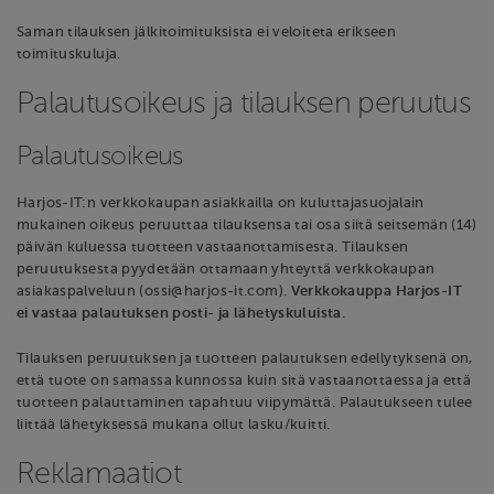
Saman tilauksen jälkitoimituksista ei veloiteta erikseen
toimituskuluja.
Palautusoikeus ja tilauksen peruutus
Palautusoikeus
Harjos-IT:n verkkokaupan asiakkailla on kuluttajasuojalain
mukainen oikeus peruuttaa tilauksensa tai osa siitä seitsemän (14)
päivän kuluessa tuotteen vastaanottamisesta. Tilauksen
peruutuksesta pyydetään ottamaan yhteyttä verkkokaupan
asiakaspalveluun (ossi@harjos-it.com).
Verkkokauppa Harjos-IT
ei vastaa palautuksen posti- ja lähetyskuluista
.
Tilauksen peruutuksen ja tuotteen palautuksen edellytyksenä on,
että tuote on samassa kunnossa kuin sitä vastaanottaessa ja että
tuotteen palauttaminen tapahtuu viipymättä. Palautukseen tulee
liittää lähetyksessä mukana ollut lasku/kuitti.
Reklamaatiot