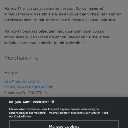
Harjos-IT ei vastaa ylivoimaisen esteen (force majeure)
aiheuttamista viivästymisistä, eikä tuotteiden virheellisen kunnon
tai viivästyneen toimituksen aiheuttamista välillisistä haitoista.
Harjos-IT pidättää oikeuden muuttaa toimitusehtojaan
ilmoituksetta. Asiakkaan on ennen tilaustaan tutustuttava
kulloinkin voimassa oleviin toimitusehtoihin.
Merchant info
Harjos-IT
ossi@harjos-it.com
https://www.harjos-it.com
Business ID: 2800731-9
VAT ID: FI28007319
Do you want cookies? 🍪
Choose which cookies you want to accept. Optional cookies let us show you
personalised ads and marketing — making your Holvi experience even sweeter.
Read
our Cookie Policy.
CREATE
YOUR OWN HOLVI ONLINE STORE IN MINUTES.
Manage cookies