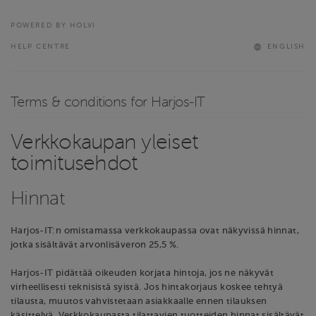
POWERED BY HOLVI
HELP CENTRE
ENGLISH
Terms & conditions for Harjos-IT
Verkkokaupan yleiset
toimitusehdot
Hinnat
Harjos-IT:n omistamassa verkkokaupassa ovat näkyvissä hinnat,
jotka sisältävät arvonlisäveron 25,5 %.
Harjos-IT pidättää oikeuden korjata hintoja, jos ne näkyvät
virheellisesti teknisistä syistä. Jos hintakorjaus koskee tehtyä
tilausta, muutos vahvistetaan asiakkaalle ennen tilauksen
käsittelyä. Verkkokaupasta tilattavien tuotteiden hinnat sisältävät