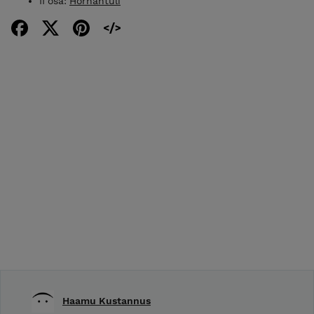
II osa:
Hornantuli
Haamu Kustannus