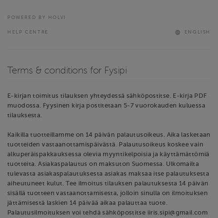
POWERED BY HOLVI
HELP CENTRE
ENGLISH
Terms & conditions for Fysipi
E-kirjan toimitus tilauksen yhteydessä sähköpostitse. E-kirja PDF
muodossa. Fyysinen kirja postitetaan 5-7 vuorokauden kuluessa
tilauksesta.
Kaikilla tuotteillamme on 14 päivän palautusoikeus. Aika lasketaan
tuotteiden vastaanottamispäivästä. Palautusoikeus koskee vain
alkuperäispakkauksessa olevia myyntikelpoisia ja käyttämättömiä
tuotteita. Asiakaspalautus on maksuton Suomessa. Ulkomailta
tulevasta asiakaspalautuksesta asiakas maksaa itse palautuksesta
aiheutuneet kulut. Tee ilmoitus tilauksen palautuksesta 14 päivän
sisällä tuotteen vastaanottamisesta, jolloin sinulla on ilmoituksen
jättämisestä laskien 14 päivää aikaa palauttaa tuote.
Palautusilmoituksen voi tehdä sähköpostitse iiris.sipi@gmail.com