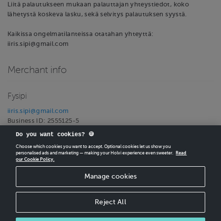
Liitä palautukseen mukaan palauttajan yhteystiedot, koko
lähetystä koskeva lasku, sekä selvitys palautuksen syystä.
Kaikissa ongelmatilanteissa otatahan yhteyttä:
iiris.sipi@gmail.com
Merchant info
Fysipi
iiris.sipi@gmail.com
Business ID: 2555125-5
VAT ID: FI25551255
Do you want cookies? 🍪
Choose which cookies you want to accept. Optional cookies let us show you
personalised ads and marketing — making your Holvi experience even sweeter.
Read
our Cookie Policy.
CREATE
YOUR OWN HOLVI ONLINE STORE IN MINUTES.
Manage cookies
Holvi Payment Services Ltd is regulated by the Financial Supervisory Authority of
Finland as an Authorised Payment Institution with license to operate in the
European Economic Area.
Reject All
© 2026 Holvi Payment Services Ltd.