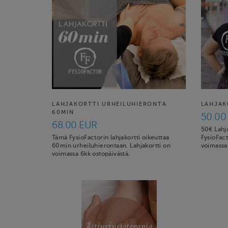
LAHJAKORTTI URHEILUHIERONTA
LAHJAK
60MIN
50.00
68.00 EUR
50€ Lahja
Tämä FysioFactorin lahjakortti oikeuttaa
FysioFact
60min urheiluhierontaan. Lahjakortti on
voimassa 
voimassa 6kk ostopäivästä.