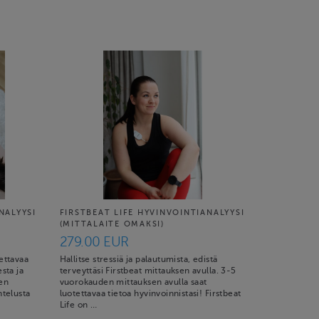
NALYYSI
FIRSTBEAT LIFE HYVINVOINTIANALYYSI
(MITTALAITE OMAKSI)
279.00 EUR
tettavaa
Hallitse stressiä ja palautumista, edistä
esta ja
terveyttäsi Firstbeat mittauksen avulla. 3-5
men
vuorokauden mittauksen avulla saat
htelusta
luotettavaa tietoa hyvinvoinnistasi! Firstbeat
Life on …