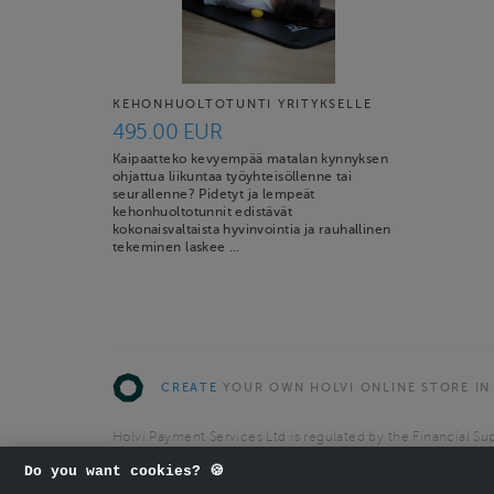
KEHONHUOLTOTUNTI YRITYKSELLE
495.00 EUR
Kaipaatteko kevyempää matalan kynnyksen
ohjattua liikuntaa työyhteisöllenne tai
seurallenne? Pidetyt ja lempeät
kehonhuoltotunnit edistävät
kokonaisvaltaista hyvinvointia ja rauhallinen
tekeminen laskee …
CREATE
YOUR OWN HOLVI ONLINE STORE IN
Holvi Payment Services Ltd is regulated by the Financial Sup
Authorised Payment Institution with license to operate in 
Do you want cookies? 🍪
© 2026 Holvi Payment Services Ltd.