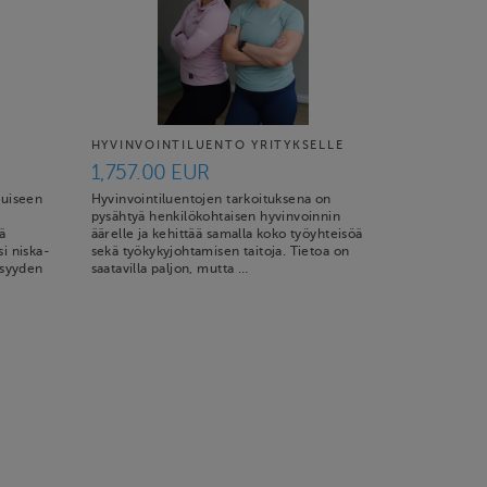
HYVINVOINTILUENTO YRITYKSELLE
1,757.00 EUR
tuiseen
Hyvinvointiluentojen tarkoituksena on
pysähtyä henkilökohtaisen hyvinvoinnin
ä
äärelle ja kehittää samalla koko työyhteisöä
i niska-
sekä työkykyjohtamisen taitoja. Tietoa on
isyyden
saatavilla paljon, mutta …