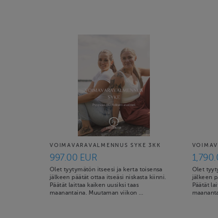
VOIMAVARAVALMENNUS SYKE 3KK
VOIMAV
997.00 EUR
1,790
Olet tyytymätön itseesi ja kerta toisensa
Olet tyyt
jälkeen päätät ottaa itseäsi niskasta kiinni.
jälkeen pä
Päätät laittaa kaiken uusiksi taas
Päätät la
maanantaina. Muutaman viikon …
maananta