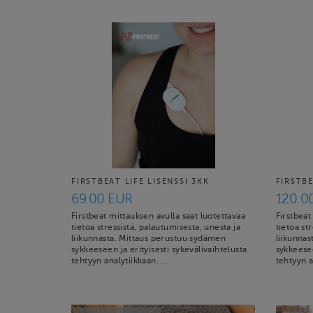
FIRSTBEAT LIFE LISENSSI 3KK
FIRSTBE
69.00 EUR
120.0
Firstbeat mittauksen avulla saat luotettavaa
Firstbeat
tietoa stressistä, palautumisesta, unesta ja
tietoa st
liikunnasta. Mittaus perustuu sydämen
liikunna
sykkeeseen ja erityisesti sykevälivaihtelusta
sykkeesee
tehtyyn analytiikkaan. …
tehtyyn a