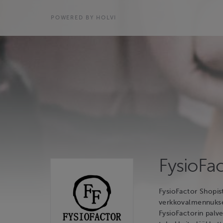
POWERED BY HOLVI
FysioFa
FysioFactor Shopis
verkkovalmennukset.
FysioFactorin palve