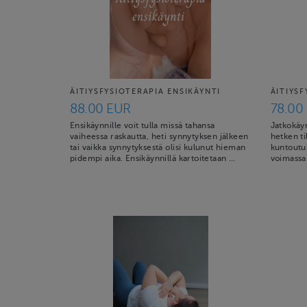
ÄITIYSFYSIOTERAPIA ENSIKÄYNTI
ÄITIYS
88.00 EUR
78.00
Ensikäynnille voit tulla missä tahansa
Jatkokäyn
vaiheessa raskautta, heti synnytyksen jälkeen
hetken ti
tai vaikka synnytyksestä olisi kulunut hieman
kuntoutuk
pidempi aika. Ensikäynnillä kartoitetaan …
voimassa 