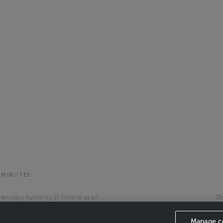
 MINUTES.
ervisory Authority of Finland as an
Sh
the European Economic Area.
Manage c