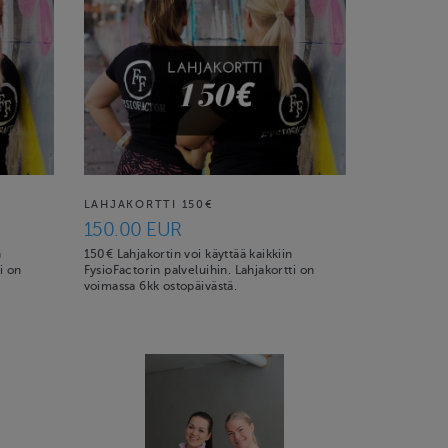
LAHJAKORTTI 150€
150.00 EUR
n
150€ Lahjakortin voi käyttää kaikkiin
i on
FysioFactorin palveluihin. Lahjakortti on
voimassa 6kk ostopäivästä.