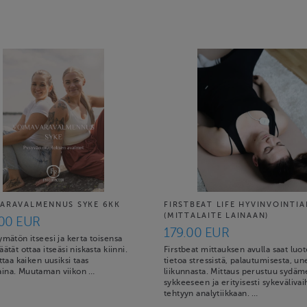
ARAVALMENNUS SYKE 6KK
FIRSTBEAT LIFE HYVINVOINTIA
(MITTALAITE LAINAAN)
.00 EUR
179.00 EUR
ymätön itseesi ja kerta toisensa
ätät ottaa itseäsi niskasta kiinni.
Firstbeat mittauksen avulla saat luo
ittaa kaiken uusiksi taas
tietoa stressistä, palautumisesta, un
ina. Muutaman viikon …
liikunnasta. Mittaus perustuu sydä
sykkeeseen ja erityisesti sykevälivai
tehtyyn analytiikkaan. …