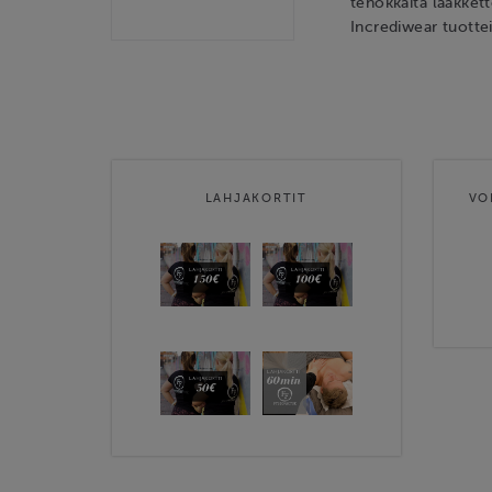
tehokkaita lääkkett
Incrediwear tuottei
LAHJAKORTIT
VO