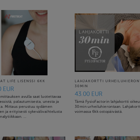
AT LIFE LISENSSI 6KK
LAHJAKORTTI URHEILUHIERON
30MIN
0 EUR
43.00 EUR
 mittauksen avulla saat luotettavaa
ressistä, palautumisesta, unesta ja
Tämä FysioFactorin lahjakortti oikeu
sta. Mittaus perustuu sydämen
30min urheiluhierontaan. Lahjakort
n ja erityisesti sykevälivaihtelusta
voimassa 6kk ostopäivästä.
nalytiikkaan. …