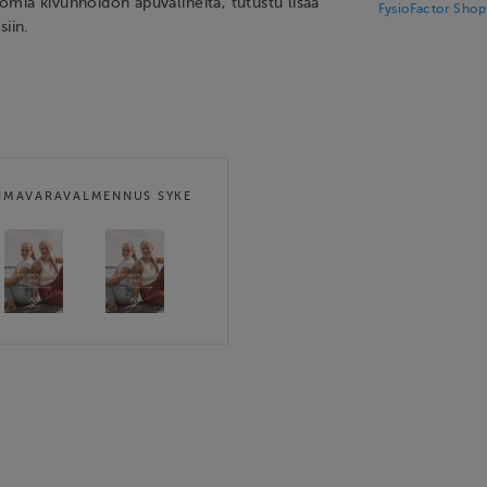
ömiä kivunhoidon apuvälineitä, tutustu lisää
FysioFactor Shop
siin.
IMAVARAVALMENNUS SYKE