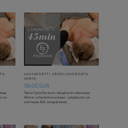
TA
LAHJAKORTTI URHEILUHIERONTA
45MIN
58.00 EUR
ttaa
Tämä FysioFactorin lahjakortti oikeuttaa
ti on
45min urheiluhierontaan. Lahjakortti on
voimassa 6kk ostopäivästä.