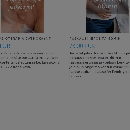
FYSIOTERAPIA JATKOKÄYNTI
RASKAUSHIERONTA 60MIN
 EUR
73.00 EUR
nillä selvitetään asiakkaan tämän
Tämä lahjakortti oikeuttaa 60min pi
lanne sekä asetetaan jatkotavoitteet
raskausajan hierontaan. 60min
selle tai palautumiselle. Lahjakortti
raskaushieronnassa voidaan keskitty
12 kk ostopäivästä.
joihinkin ongelma kohtiin esimerkiks
hartiaseudun tai alaselän jännittyne
hoitoon. …