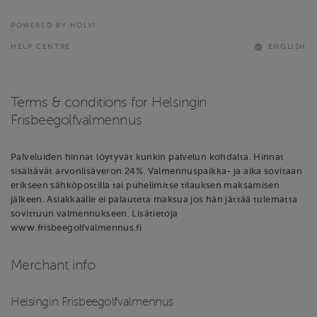
POWERED BY HOLVI
HELP CENTRE
ENGLISH
Terms & conditions for Helsingin
Frisbeegolfvalmennus
Palveluiden hinnat löytyvät kunkin palvelun kohdalta. Hinnat
sisältävät arvonlisäveron 24%. Valmennuspaikka- ja aika sovitaan
erikseen sähköpostilla tai puhelimitse tilauksen maksamisen
jälkeen. Asiakkaalle ei palauteta maksua jos hän jättää tulematta
sovittuun valmennukseen. Lisätietoja
www.frisbeegolfvalmennus.fi
Merchant info
Helsingin Frisbeegolfvalmennus