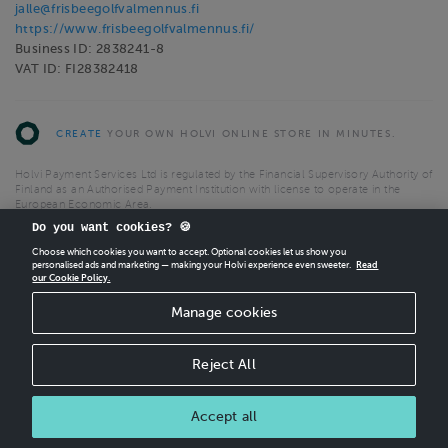
jalle@frisbeegolfvalmennus.fi
https://www.frisbeegolfvalmennus.fi/
Business ID: 2838241-8
VAT ID: FI28382418
CREATE
YOUR OWN HOLVI ONLINE STORE IN MINUTES.
Holvi Payment Services Ltd is regulated by the Financial Supervisory Authority of
Finland as an Authorised Payment Institution with license to operate in the
European Economic Area.
Do you want cookies? 🍪
© 2026 Holvi Payment Services Ltd.
Choose which cookies you want to accept. Optional cookies let us show you
Shop Terms and Conditions
CANCEL ORDER
personalised ads and marketing — making your Holvi experience even sweeter.
Read
our Cookie Policy.
Manage cookies
Reject All
Accept all