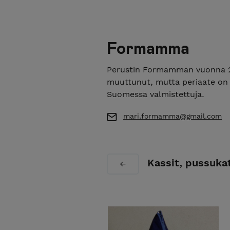
Formamma
Perustin Formamman vuonna 20
muuttunut, mutta periaate on p
Suomessa valmistettuja.
mari.formamma@gmail.com
Kassit, pussuka