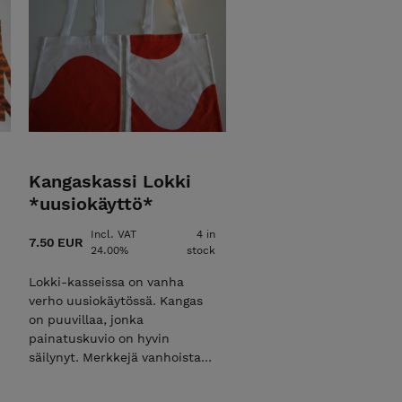
Kangaskassi Lokki
*uusiokäyttö*
Incl. VAT
4 in
7.50 EUR
24.00%
stock
Lokki-kasseissa on vanha
verho uusiokäytössä. Kangas
on puuvillaa, jonka
painatuskuvio on hyvin
säilynyt. Merkkejä vanhoista
ompeleista tai taitteista voi
Lokki-kasseista löytyä, mutta