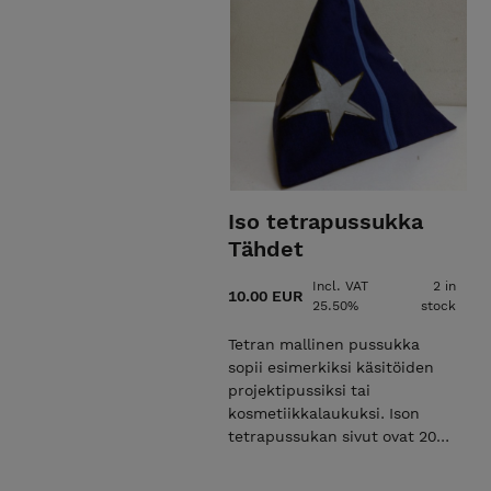
Iso tetrapussukka
Tähdet
Incl. VAT
2 in
10.00 EUR
25.50%
stock
Tetran mallinen pussukka
sopii esimerkiksi käsitöiden
projektipussiksi tai
kosmetiikkalaukuksi. Ison
tetrapussukan sivut ovat 20
cm pitkät ja siinä on 40 cm
pitkä ripustuslenkki, josta