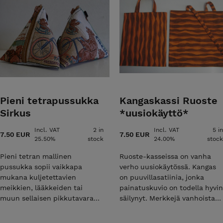
Pieni tetrapussukka
Kangaskassi Ruoste
Sirkus
*uusiokäyttö*
Incl. VAT
2 in
Incl. VAT
5 in
7.50 EUR
7.50 EUR
25.50%
stock
24.00%
stock
Pieni tetran mallinen
Ruoste-kasseissa on vanha
pussukka sopii vaikkapa
verho uusiokäytössä. Kangas
mukana kuljetettavien
on puuvillasatiinia, jonka
meikkien, lääkkeiden tai
painatuskuvio on todella hyvin
muun sellaisen pikkutavaran
säilynyt. Merkkejä vanhoista
säilyttämiseen. Mahtuu tähän
ompeleista tai taitteista voi
myös vaikka pieni virkkauskin
Ruoste-kasseista löytyä,