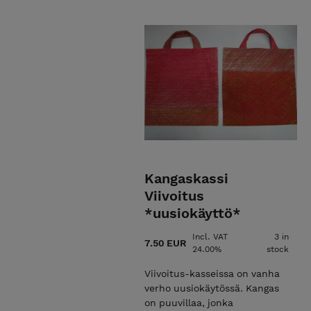
pussukan voi ripustaa
naulokkoon tai vaikka
käsivarrelle. Tähdet-
tetrapussukka on 100 %
puuvillaa, jossa sinisellä
pohjalla on valkoisia ja
hopeanvärisiä tähtiä.
Kangaskassi
Viivoitus
*uusiokäyttö*
Incl. VAT
3 in
7.50 EUR
24.00%
stock
Viivoitus-kasseissa on vanha
verho uusiokäytössä. Kangas
on puuvillaa, jonka