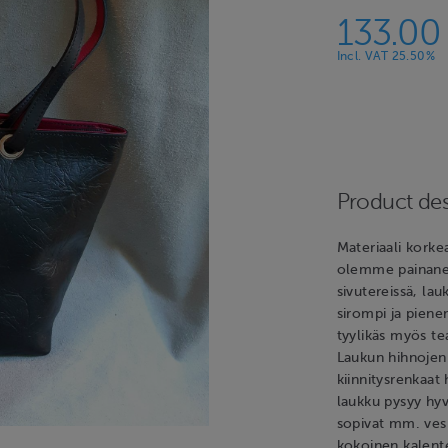
133.00
Incl. VAT 25.50%
Product des
Materiaali kork
olemme painanee
sivutereissä, la
sirompi ja piene
tyylikäs myös tea
Laukun hihnojen 
kiinnitysrenkaat
laukku pysyy hyv
sopivat mm. vesi
kokoinen kalenter