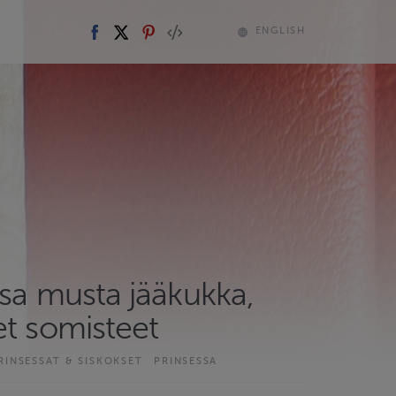
ENGLISH
ssa musta jääkukka,
et somisteet
RINSESSAT & SISKOKSET
PRINSESSA