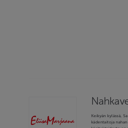
Nahkave
Keikyän kylässä, S
kädentaitoja nahan 