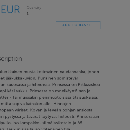
 EUR
Quantity
cription
ealuokkainen musta kotimainen naudannahka, johon
t jääkukkakuvion. Punainen somisteväri
ukun suuosassa ja hihnoissa. Prinsessa on Pikkusiskoa
mpi käsilaukku. Prinsessa on monikäyttöinen ja
tteri- tai muissakin pienimuotoisissa tilaisuuksissa.
mitta sopiva kainalon alle. Hihnojen
 hopean väriset. Kovan ja leveän pohjan ansiosta
in pystyssä ja tavarat löytyvät helposti. Prinsessaan
pullo, iso lompakko, silmälasikotelo ja A5
i. Laukun sisällä iso yhtenäinen tila,