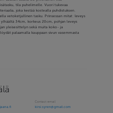
isätasku, tila puhelimelle. Vuori tukevaa
teriaalia, joka kestää kostealla puhdistuksen.
lla vetoketjullinen tasku. Prinsessan mitat: leveys
a ylhäältä 34cm, korkeus 20cm, pohjan leveys
an yleisesittelyn sekä muita koko- ja
a löydät palaamalla kauppaan sivun vasemmasta
älä
Contact email
jaana.fi
kirsi.syren@gmail.com