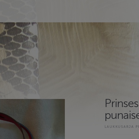
Prinse
punais
LAUKKUSARJA P