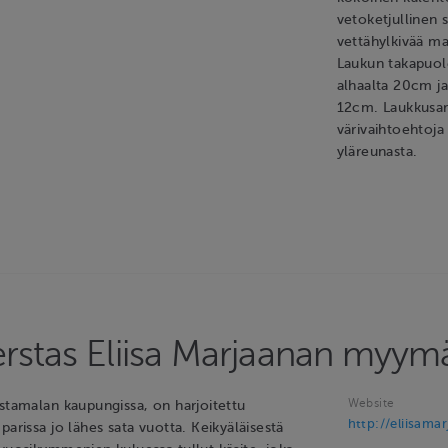
vetoketjullinen s
vettähylkivää ma
Laukun takapuole
alhaalta 20cm j
12cm. Laukkusarj
värivaihtoehtoj
yläreunasta.
rstas Eliisa Marjaanan myym
Website
astamalan kaupungissa, on harjoitettu
http://eliisamar
parissa jo lähes sata vuotta. Keikyäläisestä