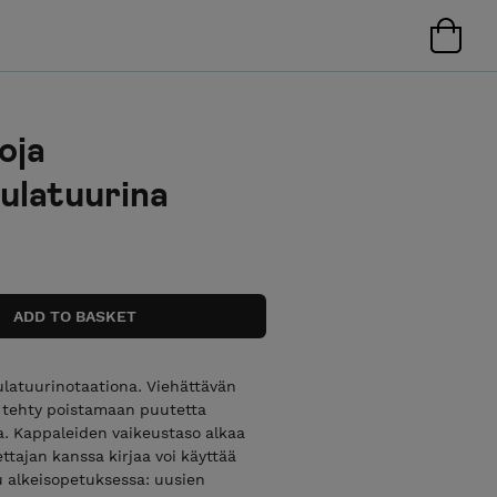
oja
ulatuurina
bulatuurinotaationa. Viehättävän
n tehty poistamaan puutetta
ta. Kappaleiden vaikeustaso alkaa
ettajan kanssa kirjaa voi käyttää
u alkeisopetuksessa: uusien