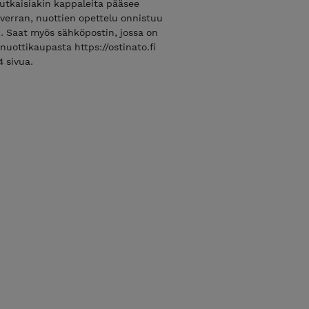
tkaisiakin kappaleita pääsee
 verran, nuottien opettelu onnistuu
en. Saat myös sähköpostin, jossa on
nuottikaupasta https://ostinato.fi
4 sivua.