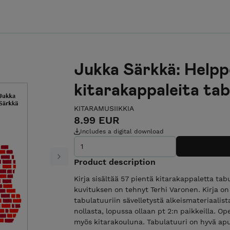
Jukka Särkkä: Helpp
kitarakappaleita tab
KITARAMUSIIKKIA
8.99 EUR
Includes a digital download
Next
Product description
Kirja sisältää 57 pientä kitarakappaletta ta
kuvituksen on tehnyt Terhi Varonen. Kirja o
tabulatuuriin sävelletystä alkeismateriaalis
nollasta, lopussa ollaan pt 2:n paikkeilla. Op
myös kitarakouluna. Tabulatuuri on hyvä ap