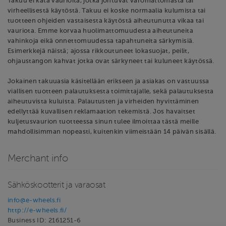
Takuu ei kata vaurioita, jotka johtuvat varomattomasta tai
virheellisestä käytöstä. Takuu ei koske normaalia kulumista tai
tuotteen ohjeiden vastaisesta käytöstä aiheutunutta vikaa tai
vauriota. Emme korvaa huolimattomuudesta aiheutuneita
vahinkoja eikä onnettomuudessa tapahtuneita särkymisiä.
Esimerkkejä näistä; ajossa rikkoutuneet lokasuojat, peilit,
ohjaustangon kahvat jotka ovat särkyneet tai kuluneet käytössä.
Jokainen takuuasia käsitellään erikseen ja asiakas on vastuussa
viallisen tuotteen palautuksesta toimittajalle, sekä palautuksesta
aiheutuvista kuluista. Palautusten ja virheiden hyvittäminen
edellyttää kuvallisen reklamaation tekemistä. Jos havaitset
kuljetusvaurion tuotteessa sinun tulee ilmoittaa tästä meille
mahdollisimman nopeasti, kuitenkin viimeistään 14 päivän sisällä.
Merchant info
Sähköskootterit ja varaosat
info@e-wheels.fi
http://e-wheels.fi/
Business ID: 2161251-6