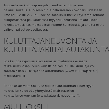
Tuotteilla on kuluttajasuojalain mukainen 14 päivän
palautusoikeus. Tuotteen hinta palautetaan kokonaisuudessaan
ilmoitetulle tilille, kun tuote on saapunut meille käyttämättömänä
alkuperäisessä pakkauksessa myyntikuntoisena. Palautuksen
rahtikulut asiakas maksaa itse.
Huom! Sähköosilla ja akuilla ei ole
vaihto- tai palautusoikeutta.
KULUTTAJANEUVONTA JA
KULUTTAJARIITALAUTAKUNT
Jos kauppasopimusta koskevaa erimielisyyttä ei saada
ratkaistuksi osapuolten välisillä neuvotteluilla, kuluttaja voi
saattaa asian kuluttajariitalautakunnan (www.kuluttajariita.fi)
ratkaistavaksi.
Ennen asian viemistä kuluttajariitalautakunnan käsittelyyn
kuluttajan tulee olla yhteydessä maistraattien
kuluttajaneuvontaan (www.kuluttajaneuvonta.fi).
MUUTOKSET