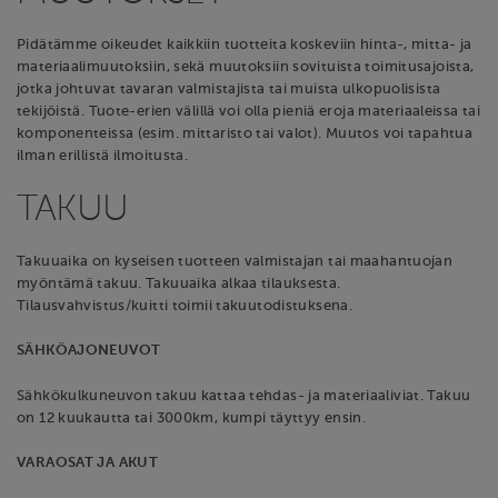
Pidätämme oikeudet kaikkiin tuotteita koskeviin hinta-, mitta- ja
materiaalimuutoksiin, sekä muutoksiin sovituista toimitusajoista,
jotka johtuvat tavaran valmistajista tai muista ulkopuolisista
tekijöistä. Tuote-erien välillä voi olla pieniä eroja materiaaleissa tai
komponenteissa (esim. mittaristo tai valot). Muutos voi tapahtua
ilman erillistä ilmoitusta.
TAKUU
Takuuaika on kyseisen tuotteen valmistajan tai maahantuojan
myöntämä takuu. Takuuaika alkaa tilauksesta.
Tilausvahvistus/kuitti toimii takuutodistuksena.
SÄHKÖAJONEUVOT
Sähkökulkuneuvon takuu kattaa tehdas- ja materiaaliviat. Takuu
on 12 kuukautta tai 3000km, kumpi täyttyy ensin.
VARAOSAT JA AKUT