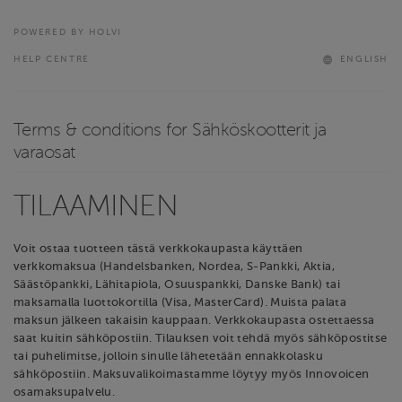
POWERED BY HOLVI
HELP CENTRE
ENGLISH
Terms & conditions for Sähköskootterit ja
varaosat
TILAAMINEN
Voit ostaa tuotteen tästä verkkokaupasta käyttäen
verkkomaksua (Handelsbanken, Nordea, S-Pankki, Aktia,
Säästöpankki, Lähitapiola, Osuuspankki, Danske Bank) tai
maksamalla luottokortilla (Visa, MasterCard). Muista palata
maksun jälkeen takaisin kauppaan. Verkkokaupasta ostettaessa
saat kuitin sähköpostiin. Tilauksen voit tehdä myös sähköpostitse
tai puhelimitse, jolloin sinulle lähetetään ennakkolasku
sähköpostiin. Maksuvalikoimastamme löytyy myös Innovoicen
osamaksupalvelu.