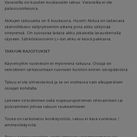
Varaosilla on kuuden kuukauden takuu. Varaosilla ei ole
palautusoikeutta.
Akkujen takuuaika on 6 kuukautta. Huom! Akkua on ladattava
säännöllisesti säilytyksenkin aikana jotta akku säilyttää
vireytensä. On suotavaa ladata akku jokaisella latauskerralla
täyteen. Sähköskootterin Li-ion akku ei kestä pakkasta.
TAKUUN RAJOITUKSET
Käytettyihin tuotteisiin ei myönnetä takuuta. Ostaja on
velvollinen tarkastamaan tuotteen kunnon ennen ostopäätöstä.
Takuu ei ole siirrettävissä ja se on voimassa vain alkuperäisen
ostajan kohdalla.
Laitteen virittäminen sekä nopeusrajoittimen ohittaminen tai
poistaminen johtaa takuun raukeamiseen.
Tuote on tarkoitettu kotikäyttöön, takuu ei kata vuokraus /
ammattikäyttöä.