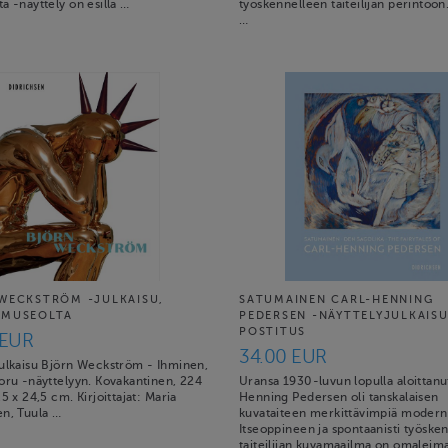
a -näyttely on esillä …
työskennelleen taiteilijan perintöön.
…
WECKSTRÖM -JULKAISU,
SATUMAINEN CARL-HENNING
 MUSEOLTA
PEDERSEN -NÄYTTELYJULKAISU
POSTITUS
 EUR
34.00 EUR
julkaisu Björn Weckström - Ihminen,
koru -näyttelyyn. Kovakantinen, 224
Uransa 1930-luvun lopulla aloittanu
,5 x 24,5 cm. Kirjoittajat: Maria
Henning Pedersen oli tanskalaisen
en, Tuula …
kuvataiteen merkittävimpiä moderni
Itseoppineen ja spontaanisti työske
taiteilijan kuvamaailma on omaleima