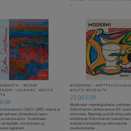
…
ANRANTA - REIDAR
MODERNIA! -NÄYTTELYJULKAIS
ÖNIEMI -JULKAISU, NOUTO
NOUTO MUSEOLTA
LTA
23.00 EUR
 EUR
Modernia!-näyttelyjulkaisu juhlistaa
ärestöniemen (1925–1981) elämä ja
Didrichsenin taidemuseon 60-vuoti
vat vahvasti yhteydessä Lapin
toimintaa. Näyttely ja siitä tehty julk
ja uskomuksiin. Tuotteliaan
esittelevät Didrichsenin kokoelman 
n värikylläät, merkitysten ja
teoksia kotimaisilta ja ulkomaisilta
vien täyteiset …
modernisteilta …