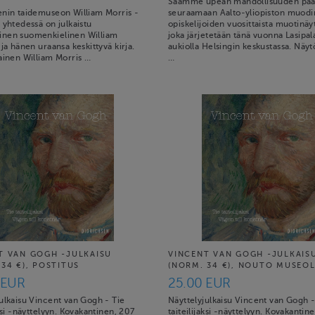
Saamme upean mahdollisuuden pää
enin taidemuseon William Morris -
seuraamaan Aalto-yliopiston muodi
 yhtedessä on julkaistu
opiskelijoiden vuosittaista muotinäy
nen suomenkielinen William
joka järjetetään tänä vuonna Lasipal
 ja hänen uraansa keskittyvä kirja.
aukiolla Helsingin keskustassa. Näyt
ainen William Morris …
…
T VAN GOGH -JULKAISU
VINCENT VAN GOGH -JULKAIS
34 €), POSTITUS
(NORM. 34 €), NOUTO MUSEO
 EUR
25.00 EUR
ulkaisu Vincent van Gogh - Tie
Näyttelyjulkaisu Vincent van Gogh -
aksi -näyttelyyn. Kovakantinen, 207
taiteilijaksi -näyttelyyn. Kovakantin