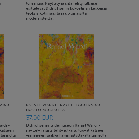
a
toimintaa. Näyttely ja siitä tehty julkaisu
esittelevät Didrichsenin kokoelman keskeisiä
teoksia kotimaisilta ja ulkomaisilta
modernisteilta …
AISU,
RAFAEL WARDI -NÄYTTELYJULKAISU,
NOUTO MUSEOLTA
37.00 EUR
ardi -
Didrichsenin taidemuseon Rafael Wardi -
t katseen
näyttely ja siitä tehty julkaisu luovat katseen
 tarmolla
viimeiseen saakka hämmästyttävällä tarmolla