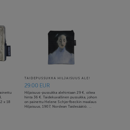
TAIDEPUSSUKKA HILJAISUUS ALE!
29.00 EUR
ainettu
Hiljaisuus-pussukka alehintaan 29 €, oikea
4,
hinta 36 €. Taidekuvallinen pussukka, johon
12 x 18
on painettu Helene Schjerfbeckin maalaus
Hiljaisuus, 1907, Nordean Taidesäätiö. …