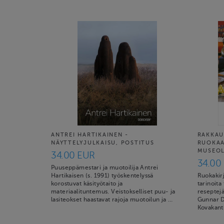
ANTREI HARTIKAINEN -
RAKKAU
NÄYTTELYJULKAISU, POSTITUS
RUOKAA
MUSEO
34.00 EUR
34.00
Puuseppämestari ja muotoilija Antrei
Hartikaisen (s. 1991) työskentelyssä
Ruokakirj
korostuvat käsityötaito ja
tarinoita
materiaalituntemus. Veistokselliset puu- ja
reseptejä
lasiteokset haastavat rajoja muotoilun ja …
Gunnar Di
Kovakant