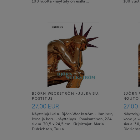
100 vuotta -näyttely on esillä …
100 vuott
BJÖRN WECKSTRÖM -JULKAISU,
BJÖRN 
POSTITUS
NOUTO
27.00 EUR
27.00
Näyttelyjulkaisu Björn Weckström - Ihminen,
Näyttely
kone ja koru -näyttelyyn. Kovakantinen, 224
kone ja 
sivua. 30,5 x 24,5 cm. Kirjoittajat: Maria
sivua. 30
Didrichsen, Tuula …
Didrichs