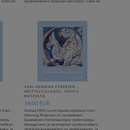
 Esillä on
työskennelleen taiteilijan perintöön. Esillä on
…
CARL-HENNING PEDERSEN -
,
NÄYTTELYJULKAISU, NOUTO
MUSEOLTA
34.00 EUR
t Carl-
Uransa 1930-luvun lopulla aloittanut Carl-
Henning Pedersen oli tanskalaisen
steja.
kuvataiteen merkittävimpiä modernisteja.
nnelleen
Itseoppineen ja spontaanisti työskennelleen
inen, ja
taiteilijan kuvamaailma on omaleimainen, ja