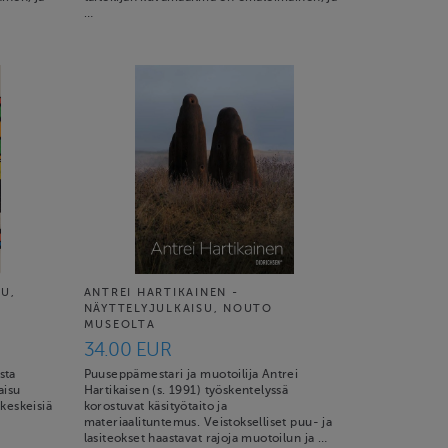
…
U,
ANTREI HARTIKAINEN -
NÄYTTELYJULKAISU, NOUTO
MUSEOLTA
34.00 EUR
sta
Puuseppämestari ja muotoilija Antrei
aisu
Hartikaisen (s. 1991) työskentelyssä
keskeisiä
korostuvat käsityötaito ja
materiaalituntemus. Veistokselliset puu- ja
lasiteokset haastavat rajoja muotoilun ja …