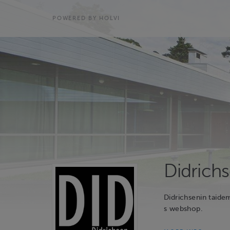
POWERED BY HOLVI
Didrich
Didrichsenin taid
s webshop.