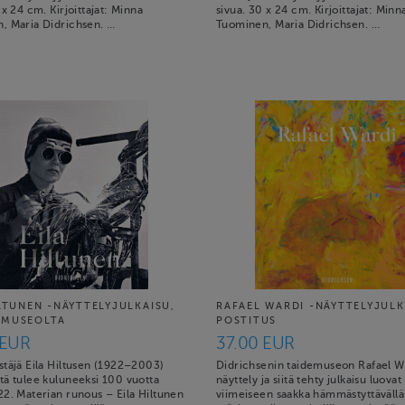
 x 24 cm. Kirjoittajat: Minna
sivua. 30 x 24 cm. Kirjoittajat: Minn
, Maria Didrichsen. …
Tuominen, Maria Didrichsen. …
ILTUNEN -NÄYTTELYJULKAISU,
RAFAEL WARDI -NÄYTTELYJULK
 MUSEOLTA
POSTITUS
 EUR
37.00 EUR
stäjä Eila Hiltusen (1922–2003)
Didrichsenin taidemuseon Rafael W
tä tulee kuluneeksi 100 vuotta
näyttely ja siitä tehty julkaisu luova
22. Materian runous – Eila Hiltunen
viimeiseen saakka hämmästyttävällä