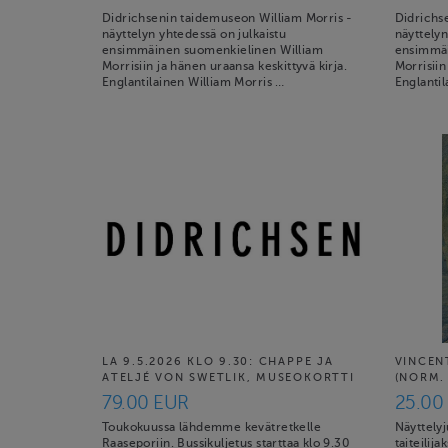
Didrichsenin taidemuseon William Morris -
Didrichs
näyttelyn yhtedessä on julkaistu
näyttelyn
ensimmäinen suomenkielinen William
ensimmäi
Morrisiin ja hänen uraansa keskittyvä kirja.
Morrisiin
Englantilainen William Morris …
Englantil
LA 9.5.2026 KLO 9.30: CHAPPE JA
VINCEN
ATELJÉ VON SWETLIK, MUSEOKORTTI
(NORM. 
79.00 EUR
25.00
Toukokuussa lähdemme kevätretkelle
Näyttelyj
Raaseporiin. Bussikuljetus starttaa klo 9.30
taiteilij