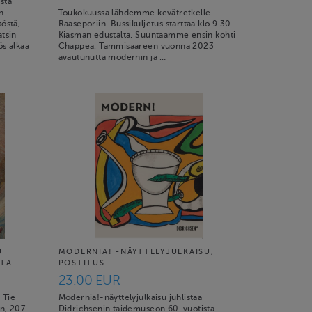
stä
n
Toukokuussa lähdemme kevätretkelle
töstä,
Raaseporiin. Bussikuljetus starttaa klo 9.30
atsin
Kiasman edustalta. Suuntaamme ensin kohti
ös alkaa
Chappea, Tammisaareen vuonna 2023
avautunutta modernin ja …
U
MODERNIA! -NÄYTTELYJULKAISU,
LTA
POSTITUS
23.00 EUR
 Tie
Modernia!-näyttelyjulkaisu juhlistaa
en, 207
Didrichsenin taidemuseon 60-vuotista