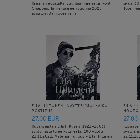
Kiasman edustalta. Suuntaamme ensin kohti
sivua. 30
Chappea, Tammisaareen vuonna 2023
Tuominen
avautunutta modernin ja …
EILA HILTUNEN -NÄYTTELYJULKAISU,
EILA H
POSTITUS
NOUTO
27.00 EUR
27.00
Kuvanveistäjä Eila Hiltusen (1922–2003)
Kuvanvei
syntymästä tulee kuluneeksi 100 vuotta
syntymäs
22.11.2022. Materian runous – Eila Hiltunen
22.11.20