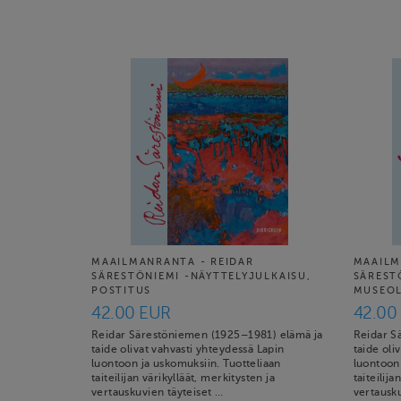
MAAILMANRANTA - REIDAR
MAAILM
SÄRESTÖNIEMI -NÄYTTELYJULKAISU,
SÄREST
POSTITUS
MUSEO
42.00 EUR
42.00
Reidar Särestöniemen (1925–1981) elämä ja
Reidar S
taide olivat vahvasti yhteydessä Lapin
taide oli
luontoon ja uskomuksiin. Tuotteliaan
luontoon 
taiteilijan värikylläät, merkitysten ja
taiteilija
vertauskuvien täyteiset …
vertausku