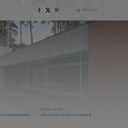
ENGLISH
Contact email
drichsenmuseum.
office@didrichsenmuseum.fi