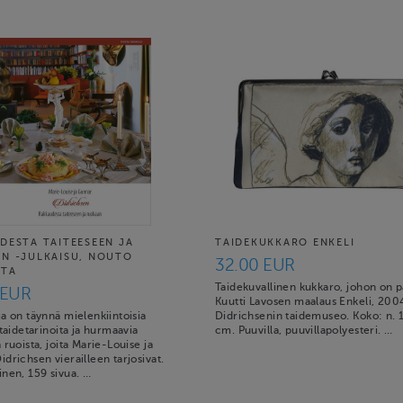
DESTA TAITEESEEN JA
TAIDEKUKKARO ENKELI
N -JULKAISU, NOUTO
32.00 EUR
LTA
Taidekuvallinen kukkaro, johon on p
 EUR
Kuutti Lavosen maalaus Enkeli, 200
a on täynnä mielenkiintoisia
Didrichsenin taidemuseo. Koko: n. 
 taidetarinoita ja hurmaavia
cm. Puuvilla, puuvillapolyesteri. …
 ruoista, joita Marie-Louise ja
drichsen vierailleen tarjosivat.
inen, 159 sivua. …