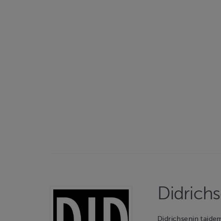
Didrich
Didrichsenin taid