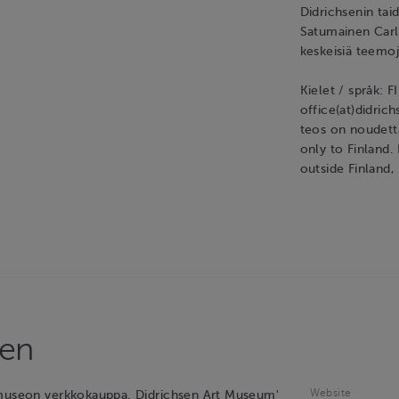
Didrichsenin tai
Satumainen Carl
keskeisiä teemoj
Kielet / språk: F
office(at)didri
teos on noudetta
only to Finland.
outside Finland,
sen
Website
emuseon verkkokauppa. Didrichsen Art Museum'