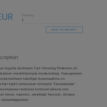
EUR
Quantity
cription
un lopulla aloittanut Carl-Henning Pedersen oli
ataiteen merkittävimpiä modernisteja. Itseoppineen
työskennelleen taiteilijan kuvamaailma on
hän käytti taiteestaan nimitystä ”fantasiataide”.
suvoimaisissa teoksissa toistuvat aiheina mm.
set linnut, naamiot, siivekkäät hevoset, ilmassa
ja taivaankappaleet.