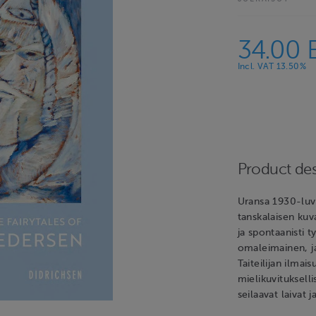
34.00 
Incl. VAT 13.50%
Product des
Uransa 1930-luv
tanskalaisen kuv
ja spontaanisti 
omaleimainen, ja 
Taiteilijan ilmai
mielikuvitukselli
seilaavat laivat 