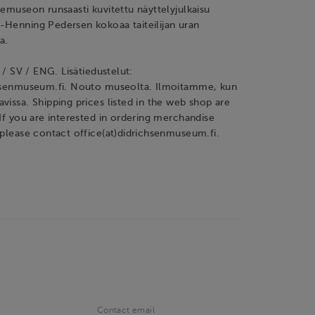
demuseon runsaasti kuvitettu näyttelyjulkaisu
-Henning Pedersen kokoaa taiteilijan uran
a.
I / SV / ENG. Lisätiedustelut:
chsenmuseum.fi. Nouto museolta. Ilmoitamme, kun
vissa. Shipping prices listed in the web shop are
 If you are interested in ordering merchandise
 please contact office(at)didrichsenmuseum.fi.
Contact email