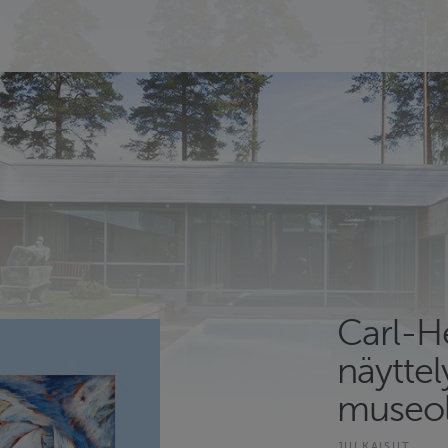
Carl-H
näyttel
museol
JULKAISUT