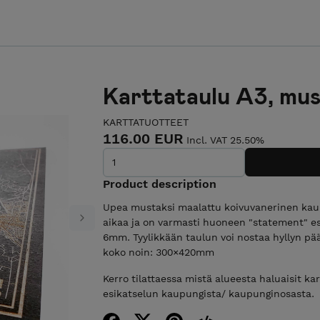
Karttataulu A3, mus
KARTTATUOTTEET
116.00 EUR
Incl. VAT 25.50%
Product description
Upea mustaksi maalattu koivuvanerinen kaup
aikaa ja on varmasti huoneen "statement" es
Next
6mm. Tyylikkään taulun voi nostaa hyllyn pääl
koko noin: 300×420mm
Kerro tilattaessa mistä alueesta haluaisit k
esikatselun kaupungista/ kaupunginosasta.