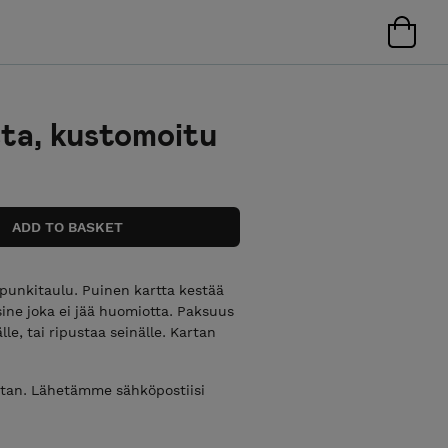
ta, kustomoitu
unkitaulu. Puinen kartta kestää
ine joka ei jää huomiotta. Paksuus
le, tai ripustaa seinälle. Kartan
artan. Lähetämme sähköpostiisi