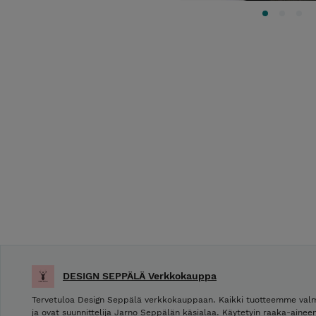
DESIGN SEPPÄLÄ Verkkokauppa
Tervetuloa Design Seppälä verkkokauppaan. Kaikki tuotteemme val
ja ovat suunnittelija Jarno Seppälän käsialaa. Käytetyin raaka-ain