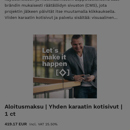
brändin mukaisesti räätälöidyn sivuston (CMS), jota
projektin jälkeen päivität itse muutamalla klikkauksella.
Viiden karaatin kotisivut ja palvelu sisältää: visuaalinen
suunnittelu käyttöliittymäsuunnittelu käytettävyystestaus
tarvittaessa sisällön luominen max. 50 sivua
hakukoneoptimointi, SEO- suunnittelu ja analyysi (ei tarkoita
julkaisun jälkeistä SEO:a) blogi/ajankohtaista/uutiset-sivu
analytiikkatyökalut (Google) brändin mukaisesti räätälöity
sivusto yhteydenottolomake käytön ja ylläpidon ohjeistus,
tarvittaessa koulutus
Aloitusmaksu | Yhden karaatin kotisivut |
1 ct
419.17 EUR
Incl. VAT 25.50%