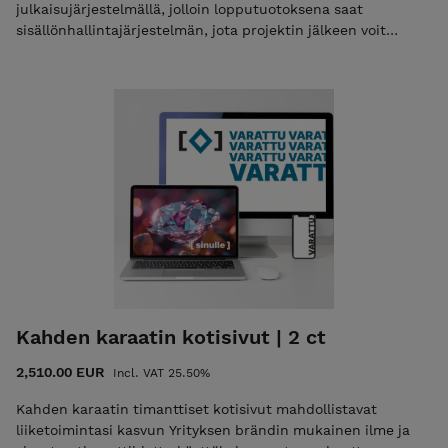
julkaisujärjestelmällä, jolloin lopputuotoksena saat
sisällönhallintajärjestelmän, jota projektin jälkeen voit
päivittää itse muutamalla klikkauksella tai sivut voidaan
toteuttaa koodaten Palvelu sisältää: visuaalinen suunnittelu
max. 10 sivua tarvittaessa sisällön luominen
Kahden karaatin kotisivut | 2 ct
2,510.00 EUR
Incl. VAT 25.50%
Kahden karaatin timanttiset kotisivut mahdollistavat
liiketoimintasi kasvun Yrityksen brändin mukainen ilme ja