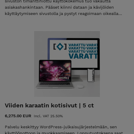
sivuston timanttihiottu käyttökokemus tuo vakautta
asiakashankintaan. Pääset kiinni dataan ja kävijöiden
käyttäytymiseen sivustolla ja pystyt reagoimaan oikealla
sisällöllä markkinoiden huutoon. Palvelu keskittyy
WordPress-julkaisujärjestelmään, sen käyttöönottoon ja
muokkaamiseen. Lopputuotoksena saat sulavan
sisällönhallintajärjestelmän, jota projektin jälkeen voit
päivittää itse muutamalla klikkauksella. Palvelu sisältää:
visuaalinen suunnittelu käyttöliittymäsuunnittelu
tarvittaessa sisällön luominen max. 20 sivua
hakukoneoptimointi (ei tarkoita julkaisun jälkeistä SEO:a)
blogi/ajankohtaista/uutiset-sivu
Viiden karaatin kotisivut | 5 ct
6,275.00 EUR
Incl. VAT 25.50%
Palvelu keskittyy WordPress-julkaisujärjestelmään, sen
käyttöönottoon ja muokkaamiseen. Lopputuotoksena saat