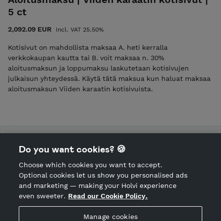
5 ct
2,092.09 EUR
Incl. VAT 25.50%
Kotisivut on mahdollista maksaa A. heti kerralla
verkkokaupan kautta tai B. voit maksaa n. 30%
aloitusmaksun ja loppumaksu laskutetaan kotisivujen
julkaisun yhteydessä. Käytä tätä maksua kun haluat maksaa
aloitusmaksun Viiden karaatin kotisivuista.
daimuhnd
Do you want cookies? 🍪
Choose which cookies you want to accept.
CANCEL ORDER
Optional cookies let us show you personalised ads
and marketing — making your Holvi experience
even sweeter.
Read our Cookie Policy.
Hosted by Holvi
Manage cookies