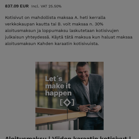
837.09 EUR
Incl. VAT 25.50%
Kotisivut on mahdollista maksaa A. heti kerralla
verkkokaupan kautta tai B. voit maksaa n. 30%
aloitusmaksun ja loppumaksu laskutetaan kotisivujen
julkaisun yhteydessä. Käytä tätä maksua kun haluat maksaa
aloitusmaksun Kahden karaatin kotisivuista.
Aloitusmaksu | Viiden karaatin kotisivut |