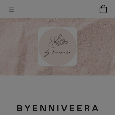
B Y E N N I V E E R A