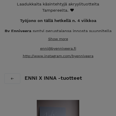
Laadukkaita käsintehtyjä akryylituotteita
Tampereelta. ❤️
Työjono on tällä hetkellä n. 4 viikkoa
By Enniveera
syntyi perustajansa innosta suunnitella
upeita häätuotteita. Tämä muovautui nopeasti
Show more
haluksi tarjota myös muille viimeisteltyjä ja
enni@byenniveera.fi
laadukkaita akryylituotteita, täysin asiakkaan
toiveisiin pohjautuen.
http://www.instagram.com/byenniveera
On haaveissasi sitten unohtumattomat
akryyliyksityiskohdat häihinne, juhliinne tai
ENNI X INNA -tuotteet
viimeisteltyä estetiikkaa yrityksellesi, saamme
yhdessä suunniteltua juuri teille sopivimmat
tuotteet! 🌸
Instagramistani
löytyy laajemmin tekemiäni tuotteita
ja jos joku tuotteiden tilaamisessa askarruttaa, ole
minuun yhteydessä joko DM tai 💌