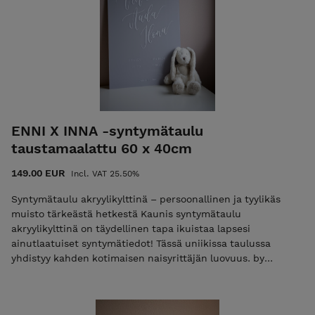
enni@byenniveera.fi
Tilausten nouto onnistuu veloituksetta Tampereelta
- jos et pysty noutamaan tuotteita, muistathan valita
ostoskoriisi postituksen!
ENNI X INNA -syntymätaulu
taustamaalattu 60 x 40cm
149.00 EUR
Incl. VAT 25.50%
Syntymätaulu akryylikylttinä – persoonallinen ja tyylikäs
muisto tärkeästä hetkestä Kaunis syntymätaulu
akryylikylttinä on täydellinen tapa ikuistaa lapsesi
ainutlaatuiset syntymätiedot! Tässä uniikissa taulussa
yhdistyy kahden kotimaisen naisyrittäjän luovuus. by
Enniveeran Ennin toteuttama akryylinen kyltti jonka kruunaa
lapsesi nimi kalligrafi Anni Möllerin tekstaamana sekä
digitaalisesti toteutetut syntymätiedot elegantteja fontteja