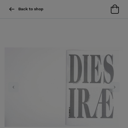
Back to shop
Previous
Next