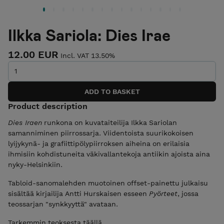
Ilkka Sariola: Dies Irae
12.00 EUR
Incl. VAT 13.50%
Product description
Dies Iraen
runkona on kuvataiteilija Ilkka Sariolan
samanniminen piirrossarja. Viidentoista suurikokoisen
lyijykynä- ja grafiittipölypiirroksen aiheina on erilaisia
ihmisiin kohdistuneita väkivallantekoja antiikin ajoista aina
nyky-Helsinkiin.
Tabloid-sanomalehden muotoinen offset-painettu julkaisu
sisältää kirjailija Antti Hurskaisen esseen
Pyörteet
, jossa
teossarjan "synkkyyttä" avataan.
Tarkemmin teoksesta
täällä
.