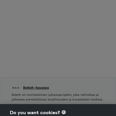
Bokeh-kauppa
Bokeh on monitaiteinen julkaisuprojekti, joka valmistaa ja
julkaisee pienieditioisia kirjallisuuden ja kuvataiteen teoksia.
Shop Terms and Conditions
Do you want cookies? 🍪
Shop privacy policy