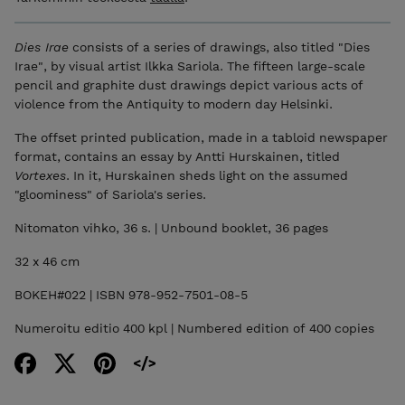
Dies Irae
consists of a series of drawings, also titled "Dies
Irae", by visual artist Ilkka Sariola. The fifteen large-scale
pencil and graphite dust drawings depict various acts of
violence from the Antiquity to modern day Helsinki.
The offset printed publication, made in a tabloid newspaper
format, contains an essay by Antti Hurskainen, titled
Vortexes
. In it, Hurskainen sheds light on the assumed
"gloominess" of Sariola's series.
Nitomaton vihko, 36 s. | Unbound booklet, 36 pages
32 x 46 cm
BOKEH#022 | ISBN 978-952-7501-08-5
Numeroitu editio 400 kpl | Numbered edition of 400 copies