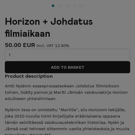
Horizon + Johdatus
filmiaikaan
50.00 EUR
Incl. VAT 13.50%
Product description
Antti Nylénin esseeproosateoksen
Johdatus filmiaikaan
toinen, lisätty painos ja Martti Jämsän valokuvakirja
Horizon
edulliseen yhteishintaan.
Nylénin teos on omistettu "Martille", siis
Horizonin
tekijälle,
joka 2010-luvulla toimi kirjailijalle eräänlaisena oppaana
tämän selvittäessä valokuvaustekniikan historiaa. Nylén ja
Jämsä ovat tehneet sittemmin useita yhteisteoksia ja muuta
taiteellista yhteistyötä.