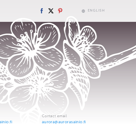
ENGLISH
Contact email
inio.fi
aurora@aurorasainio.fi