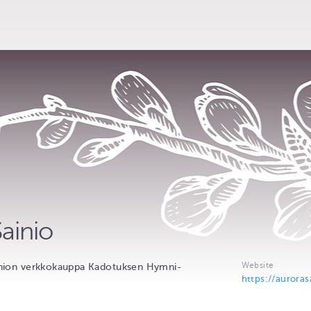
ainio
Website
Sainion verkkokauppa Kadotuksen Hymni-
https://aurorasa