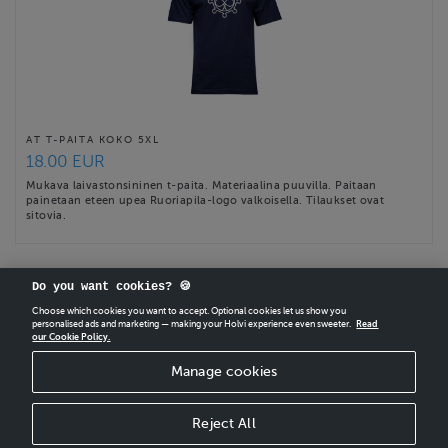
AT T-PAITA KOKO 5XL
18.00 EUR
Mukava laivastonsininen t-paita. Materiaalina puuvilla. Paitaan
painetaan eteen upea Ruoriapila-logo valkoisella. Tilaukset ovat
sitovia.
Do you want cookies? 🍪
Choose which cookies you want to accept. Optional cookies let us show you
personalised ads and marketing — making your Holvi experience even sweeter.
Read
our Cookie Policy.
CREATE
YOUR OWN HOLVI ONLINE STORE IN MINUTES.
Manage cookies
Holvi Payment Services Ltd is regulated by the Financial Supervisory Authority of
Finland as an Authorised Payment Institution with license to operate in the
European Economic Area.
Reject All
© 2026 Holvi Payment Services Ltd.