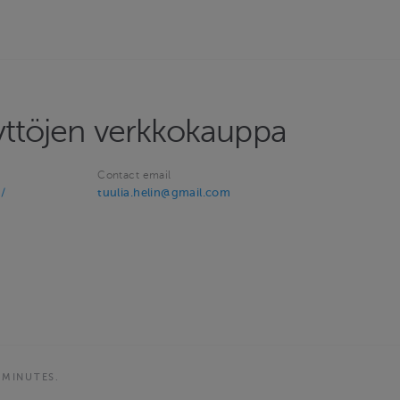
yttöjen verkkokauppa
Contact email
/
tuulia.helin@gmail.com
 MINUTES.