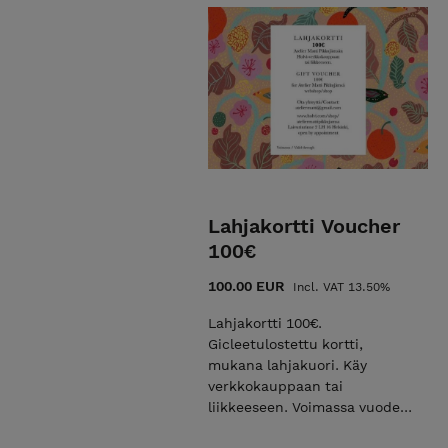
Lahjakortti Voucher
100€
100.00 EUR
Incl. VAT 13.50%
Lahjakortti 100€.
Gicleetulostettu kortti,
mukana lahjakuori. Käy
verkkokauppaan tai
liikkeeseen. Voimassa vuoden
ostopäivästä. Voucher for