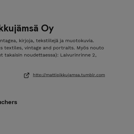
ikkujämsä Oy
intagea, kirjoja, tekstiilejä ja muotokuvia.
oks textiles, vintage and portraits. Myös nouto
 takaisin noudettaessa): Laivurinrinne 2,
http://mattipikkujamsa.tumblr.com
uchers