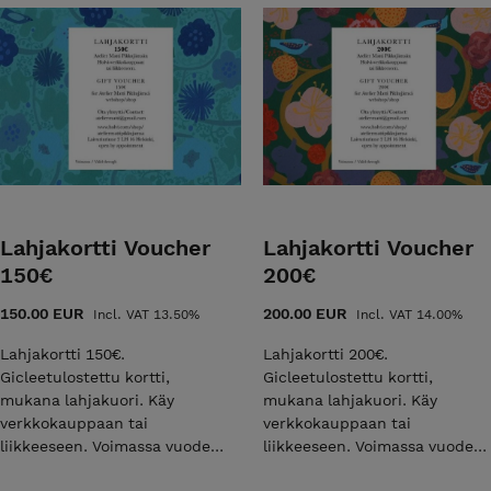
Lahjakortti Voucher
Lahjakortti Voucher
150€
200€
150.00 EUR
200.00 EUR
Incl. VAT 13.50%
Incl. VAT 14.00%
Lahjakortti 150€.
Lahjakortti 200€.
Gicleetulostettu kortti,
Gicleetulostettu kortti,
mukana lahjakuori. Käy
mukana lahjakuori. Käy
verkkokauppaan tai
verkkokauppaan tai
liikkeeseen. Voimassa vuoden
liikkeeseen. Voimassa vuoden
ostopäivästä. Voucher for
ostopäivästä. Voucher for