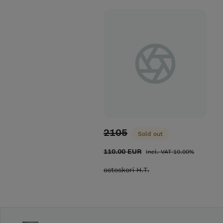
100€. Giclée printed card,
comes with envelope. Voucher
for webshop or shop. Valid
one year.
2105
Sold out
110.00 EUR
Incl. VAT 10.00%
ostoskori H.T.