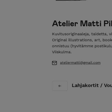
Atelier Matti P
Kuvitusoriginaaleja, taidetta, v
Original illustrations, art, bo
onnistuu (hyvitämme postikulut
Viiskulma.
ateliermatti@gmail.com
Lahjakortit / Vo