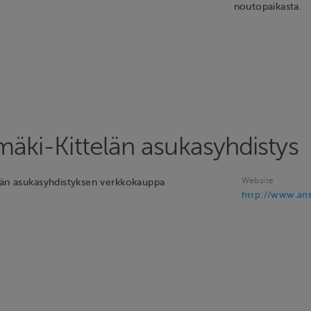
noutopaikasta.
mäki-Kittelän asukasyhdistys
Website
län asukasyhdistyksen verkkokauppa
http://www.antt