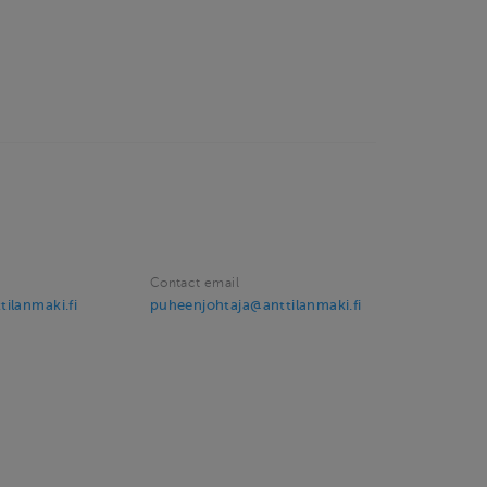
Contact email
ilanmaki.fi
puheenjohtaja@anttilanmaki.fi