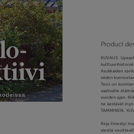
Product des
KUVAUS: Upeasti 
kulttuurihistoria
Asukkaiden värik
niiden kunnostami
Teos on kunniano
vaalivalle elämä
vuoden ajan. Nii
ne kestävät myö
TAMMINEN, KU
Kirja ilmestyi m
viestiä osoitteel