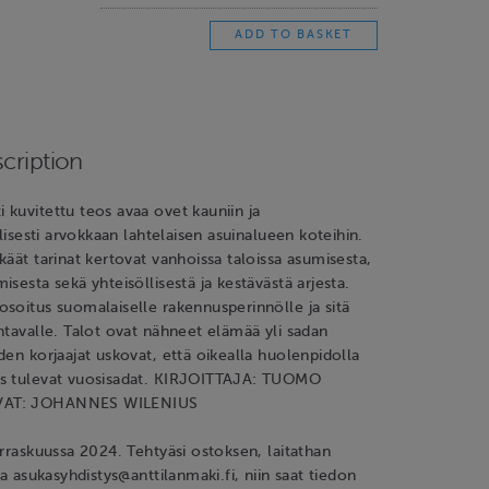
cription
kuvitettu teos avaa ovet kauniin ja
llisesti arvokkaan lahtelaisen asuinalueen koteihin.
käät tarinat kertovat vanhoissa taloissa asumisesta,
sesta sekä yhteisöllisestä ja kestävästä arjesta.
soitus suomalaiselle rakennusperinnölle ja sitä
ntavalle. Talot ovat nähneet elämää yli sadan
den korjaajat uskovat, että oikealla huolenpidolla
s tulevat vuosisadat. KIRJOITTAJA: TUOMO
VAT: JOHANNES WILENIUS
arraskuussa 2024. Tehtyäsi ostoksen, laitathan
la asukasyhdistys@anttilanmaki.fi, niin saat tiedon