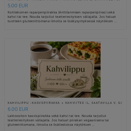
5.00 EUR
Kotitekoinen raparperipiirakka (Anttilanmäen raparperipiiras) sekä
kahvi tai tee. Nouda tarjoilut teatteriesityksen väliajalla. Jos haluat
tuotteen gluteenittomana ilmoita se lisäkysymyksessä näytöksen …
KAHVILIPPU -KASVISPIIRAKKA + KAHVI/TEE (L, SAATAVILLA V, G)
6.00 EUR
Laktoositon kasvispiirakka sekä kahvi tai tee. Nouda tarjoilut
teatteriesityksen väliajalla. Jos haluat piirakan vegaanisena tai
gluteenittomana, ilmoita se lisätiedoissa näytöksen …