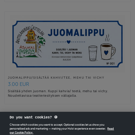
JUOMALIPPU/SISÄLTÄÄ KAHVI/TEE, MEHU TAI VICHY
3.00 EUR
Sisältää yhden juoman. Kuppi kahvia/ teetä, mehu tai vichy.
Noudettavissa teatteriesityksen väliajalla.
Do you want cookies? 🍪
Choose which cookies you want to accept. Optional cookies let us show you
personalised ads and marketing — making your Holvi experience even sweeter.
Read
our Cookie Policy.
CREATE
YOUR OWN HOLVI ONLINE STORE IN MINUTES.