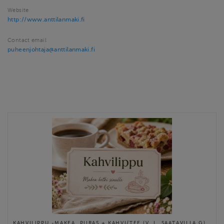
Website
http://www.anttilanmaki.fi
Contact email
puheenjohtaja@anttilanmaki.fi
KAHVILIPPU -MAKEA. PIIRAS + KAHVI/TEE (V, L, SAATAVILLA G)