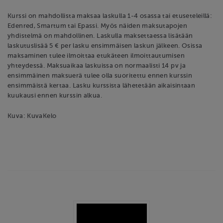
Kurssi on mahdollista maksaa laskulla 1-4 osassa tai etuseteleillä:
Edenred, Smartum tai Epassi. Myös näiden maksutapojen
yhdistelmä on mahdollinen. Laskulla maksettaessa lisätään
laskutuslisää 5 € per lasku ensimmäisen laskun jälkeen. Osissa
maksaminen tulee ilmoittaa etukäteen ilmoittautumisen
yhteydessä. Maksuaikaa laskuissa on normaalisti 14 pv ja
ensimmäinen maksuerä tulee olla suoritettu ennen kurssin
ensimmäistä kertaa. Lasku kurssista lähetetään aikaisintaan
kuukausi ennen kurssin alkua.
Kuva: KuvaKelo