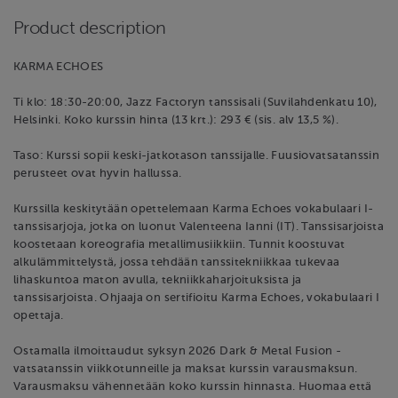
Product description
KARMA ECHOES
Ti klo: 18:30-20:00, Jazz Factoryn tanssisali (Suvilahdenkatu 10),
Helsinki. Koko kurssin hinta (13 krt.): 293 € (sis. alv 13,5 %).
Taso: Kurssi sopii keski-jatkotason tanssijalle. Fuusiovatsatanssin
perusteet ovat hyvin hallussa.
Kurssilla keskitytään opettelemaan Karma Echoes vokabulaari I-
tanssisarjoja, jotka on luonut Valenteena Ianni (IT). Tanssisarjoista
koostetaan koreografia metallimusiikkiin. Tunnit koostuvat
alkulämmittelystä, jossa tehdään tanssitekniikkaa tukevaa
lihaskuntoa maton avulla, tekniikkaharjoituksista ja
tanssisarjoista. Ohjaaja on sertifioitu Karma Echoes, vokabulaari I
opettaja.
Ostamalla ilmoittaudut syksyn 2026 Dark & Metal Fusion -
vatsatanssin viikkotunneille ja maksat kurssin varausmaksun.
Varausmaksu vähennetään koko kurssin hinnasta. Huomaa että