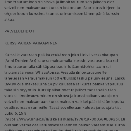
ilmoittautuminen on sitova ja ilmoittautumisen jälkeen olet
velvollinen maksamaan kurssin kokonaan. Saat kurssikirjeen ja
ohjeet lopun kurssimaksun suorittamiseen lähempänä kurssin
alkua.
PALVELUEHDOT
KURSSIPAIKAN VARAAMINEN
Kurssille varataan paikka etukäteen joko Holvi-verkkokaupan
(Anni Dohlen Art) kautta maksamalla kurssin varausmaksu tai
ilmoittautumalla sähköpostitse: info@annidohlen.com tai
laittamalla viesti WhatsApissa. Viestillä ilmoittautuneille
lähetetään varausmaksun (30 €/kurssi) lasku paluuviestinä. Lasku
täytyy olla maksettuna 14 pv kuluessa tai kurssipaikka vapautuu
takaisin myyntiin. Kurssipaikat ovat rajalliset tanssisalin tilan
vuoksi. Ilmoittautuminen on sitova ja kurssipaikan varaaja on
velvollinen maksamaan kurssimaksun vaikkei pääsisikään lopulta
osallistumaan tunneille. Tässä sovelletaan kuluttajansuojalakia:
Luku 6, 16 §
(https://www.finlex.fi/fi/laki/ajantasa/1978/19780038#L8P23). Eli
olethan varma osallistumisestasi ennen paikan varaamista! Turha
paikkojen varaaminen voi myös viedä toisilta mahdollisuuden