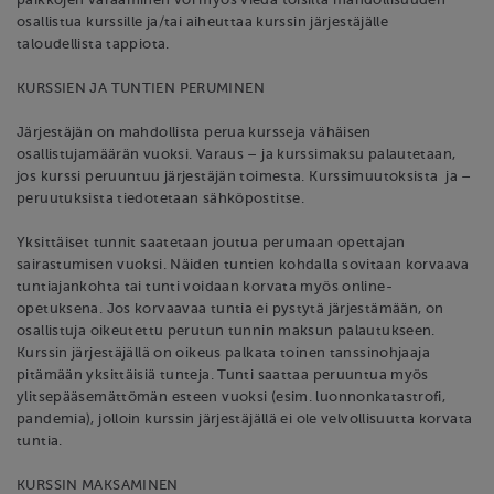
osallistua kurssille ja/tai aiheuttaa kurssin järjestäjälle
taloudellista tappiota.
KURSSIEN JA TUNTIEN PERUMINEN
Järjestäjän on mahdollista perua kursseja vähäisen
osallistujamäärän vuoksi. Varaus – ja kurssimaksu palautetaan,
jos kurssi peruuntuu järjestäjän toimesta. Kurssimuutoksista ja –
peruutuksista tiedotetaan sähköpostitse.
Yksittäiset tunnit saatetaan joutua perumaan opettajan
sairastumisen vuoksi. Näiden tuntien kohdalla sovitaan korvaava
tuntiajankohta tai tunti voidaan korvata myös online-
opetuksena. Jos korvaavaa tuntia ei pystytä järjestämään, on
osallistuja oikeutettu perutun tunnin maksun palautukseen.
Kurssin järjestäjällä on oikeus palkata toinen tanssinohjaaja
pitämään yksittäisiä tunteja. Tunti saattaa peruuntua myös
ylitsepääsemättömän esteen vuoksi (esim. luonnonkatastrofi,
pandemia), jolloin kurssin järjestäjällä ei ole velvollisuutta korvata
tuntia.
KURSSIN MAKSAMINEN