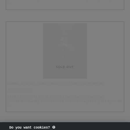
…
SOLD OUT
KARMA ECHOES, VARAUSMAKSU & ILMOITTAUTUMINEN
30.00 EUR
KARMA ECHOES Ti klo: 18:30-20:00, Jazz Factoryn tanssisali
(Suvilahdenkatu 10), Helsinki. Koko kurssin hinta (13 krt.): 293 € (sis. alv
…
Do you want cookies? 🍪