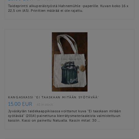
Taideprintti alkuperäistyöstä Hahnemühle -paperille. Kuvan koko 16 x
22,5 cm (A5). Printtien määrää ei ole rajattu.
KANGASKASSI "EI TAASKAAN MITÄÄN SYÖTÄVÄÄ"
15.00 EUR
43 in stock
Jyväskylän taidekaappikisassa voittanut kuva "Ei taaskaan mitään
syötävää" (2014) painettuna kierrätysmateriaaleista valmistettuun
kassiin. Kassi on painettu Natualla. Kassin mitat: 30 …