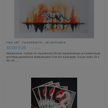
FINE ART -TAIDEPRINTTI, HEIJASTUKSIA
30.00 EUR
9 in stock
Heijastuksia -työstä on myytävissä 30 kpl signeerattuja ja numeroituja
printtejä painettuna laadukkaalle Fine Art-kankaalle. Kuvan koko 21 x
42 cm, …