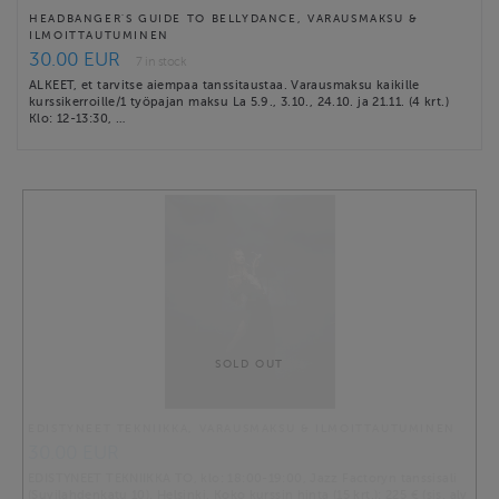
HEADBANGER'S GUIDE TO BELLYDANCE, VARAUSMAKSU &
ILMOITTAUTUMINEN
30.00 EUR
7 in stock
ALKEET, et tarvitse aiempaa tanssitaustaa. Varausmaksu kaikille
kurssikerroille/1 työpajan maksu La 5.9., 3.10., 24.10. ja 21.11. (4 krt.)
Klo: 12-13:30, …
SOLD OUT
EDISTYNEET TEKNIIKKA, VARAUSMAKSU & ILMOITTAUTUMINEN
30.00 EUR
EDISTYNEET TEKNIIKKA TO, klo: 18:00-19:00, Jazz Factoryn tanssisali
(Suvilahdenkatu 10), Helsinki. Koko kurssin hinta (15 krt.): 225 € (sis. alv