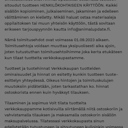
sitoudut tuotteen HENKILÖKOHTAISEEN KÄYTTÖÖN. Kaikki
sisällön kopioiminen, julkaiseminen, jakaminen ja edelleen
välittäminen on kielletty. Mikäli haluat ostaa materiaaleja
oppilaitoksen tai muun yhteisön käyttöön, tästä sovitaan
erikseen tarjouspyynnön kautta info@animalupdate.fi.
Nämä toimitusehdot ovat voimassa 01.09.2023 alkaen.
Toimitusehtoja voidaan muuttaa yksipuolisesti aika ajoin,
joten tutustuthan toimitusehtoihimme joka kerta etukäteen
kun tilaat tuotteita verkkokaupastamme.
Tuotteet ja tuotehinnat Verkkokaupan tuotteiden
ominaisuudet ja hinnat on esitetty kunkin tuotteen tuote-
esittelyn yhteydessä. Oikeus hintojen ja toimituskulujen
muutoksiin pidätetään, joten tarkastathan ko. hinnat
ostoskorista ennen kuin hyväksyt tilauksen.
Tilaaminen ja sopimus Voit tilata tuotteita
verkkokauppamme kotisivuilla siirtämällä niitä ostoskoriin ja
vahvistamalla tilauksen ja maksamalla ostoskorin sisällön
maksupalvelussa. Tilatessasi verkkokaupasta sinun
edellytetään tutustuneen ja sitoutuneen kulloinkin voimassa