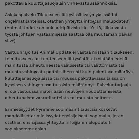
pakottavia kuluttajasuojalain virhevastuusäännöksiä.
Asiakaspalvelu Tilaukseesi liittyvissä kysymyksissä tai
ongelmatilanteissa, otathan yhteyttä info@animalupdate.fi
(Animal Update on auki arkipäivisin klo 10-18, liikkuvasta
työstä johtuen vastaamisessa saattaa olla muutaman päivän
viive).
Vastuunrajoitus Animal Update ei vastaa mistään tilaukseen,
toimitukseen tai tuotteeseen liittyvästä tai mistään edellä
mainitusta aiheutuneesta välillisestä tai välittömästä tai
muusta vahingosta paitsi siihen asti kuin pakottava määräys
kuluttajanasuojalaissa tai muussa pakottavassa laissa on
kyseisen vahingon osalta toisin määrännyt. Palveluntarjoaja
ei ole vastuussa materiaalin neuvojen noudattamisesta
aiheutuneista vaaratilanteista tai muusta haitasta.
Erimielisyydet Pyrimme sopimaan tilaustasi koskevat
mahdolliset erimielisyydet ensisijaisesti sopimalla, joten
otathan ensisijassa yhteyttä info@animalupdate.fi
sopiaksemme asian.