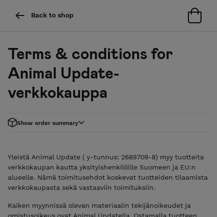
Back to shop
Terms & conditions for
Animal Update-
verkkokauppa
Show order summary
Yleistä Animal Update ( y-tunnus: 2689709-8) myy tuotteita
verkkokaupan kautta yksityishenkilöille Suomeen ja EU:n
alueelle. Nämä toimitusehdot koskevat tuotteiden tilaamista
verkkokaupasta sekä vastaaviin toimituksiin.
Kaiken myynnissä olevan materiaalin tekijänoikeudet ja
omistusoikeus ovat Animal Updatella. Ostamalla tuotteen