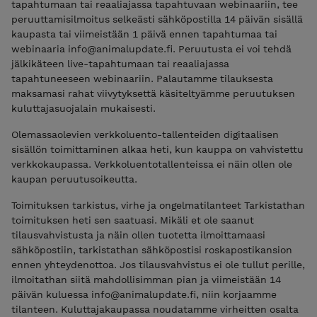
tapahtumaan tai reaaliajassa tapahtuvaan webinaariin, tee
peruuttamisilmoitus selkeästi sähköpostilla 14 päivän sisällä
kaupasta tai viimeistään 1 päivä ennen tapahtumaa tai
webinaaria info@animalupdate.fi. Peruutusta ei voi tehdä
jälkikäteen live-tapahtumaan tai reaaliajassa
tapahtuneeseen webinaariin. Palautamme tilauksesta
maksamasi rahat viivytyksettä käsiteltyämme peruutuksen
kuluttajasuojalain mukaisesti.
Olemassaolevien verkkoluento-tallenteiden digitaalisen
sisällön toimittaminen alkaa heti, kun kauppa on vahvistettu
verkkokaupassa. Verkkoluentotallenteissa ei näin ollen ole
kaupan peruutusoikeutta.
Toimituksen tarkistus, virhe ja ongelmatilanteet Tarkistathan
toimituksen heti sen saatuasi. Mikäli et ole saanut
tilausvahvistusta ja näin ollen tuotetta ilmoittamaasi
sähköpostiin, tarkistathan sähköpostisi roskapostikansion
ennen yhteydenottoa. Jos tilausvahvistus ei ole tullut perille,
ilmoitathan siitä mahdollisimman pian ja viimeistään 14
päivän kuluessa info@animalupdate.fi, niin korjaamme
tilanteen. Kuluttajakaupassa noudatamme virheitten osalta