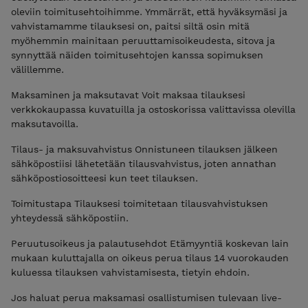
oleviin toimitusehtoihimme. Ymmärrät, että hyväksymäsi ja
vahvistamamme tilauksesi on, paitsi siltä osin mitä
myöhemmin mainitaan peruuttamisoikeudesta, sitova ja
synnyttää näiden toimitusehtojen kanssa sopimuksen
välillemme.
Maksaminen ja maksutavat Voit maksaa tilauksesi
verkkokaupassa kuvatuilla ja ostoskorissa valittavissa olevilla
maksutavoilla.
Tilaus- ja maksuvahvistus Onnistuneen tilauksen jälkeen
sähköpostiisi lähetetään tilausvahvistus, joten annathan
sähköpostiosoitteesi kun teet tilauksen.
Toimitustapa Tilauksesi toimitetaan tilausvahvistuksen
yhteydessä sähköpostiin.
Peruutusoikeus ja palautusehdot Etämyyntiä koskevan lain
mukaan kuluttajalla on oikeus perua tilaus 14 vuorokauden
kuluessa tilauksen vahvistamisesta, tietyin ehdoin.
Jos haluat perua maksamasi osallistumisen tulevaan live-