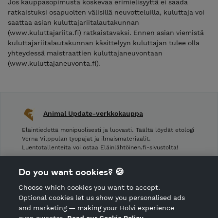
Jos kauppasopimusta koskevaa erimielisyyttä ei saada
ratkaistuksi osapuolten välisillä neuvotteluilla, kuluttaja voi
saattaa asian kuluttajariitalautakunnan
(www.kuluttajariita.fi) ratkaistavaksi. Ennen asian viemistä
kuluttajariitalautakunnan käsittelyyn kuluttajan tulee olla
yhteydessä maistraattien kuluttajaneuvontaan
(www.kuluttajaneuvonta.fi).
Animal Update-verkkokauppa
Eläintiedettä monipuolisesti ja luovasti. Täältä löydät etologi
Verna Vilppulan työpajat ja ilmaismateriaalit.
Luentotallenteita voi ostaa Eläinlähtöinen.fi-sivustolta!
Shop Terms and Conditions
Do you want cookies? 🍪
Shop privacy policy
Choose which cookies you want to accept.
CANCEL ORDER
Optional cookies let us show you personalised ads
and marketing — making your Holvi experience