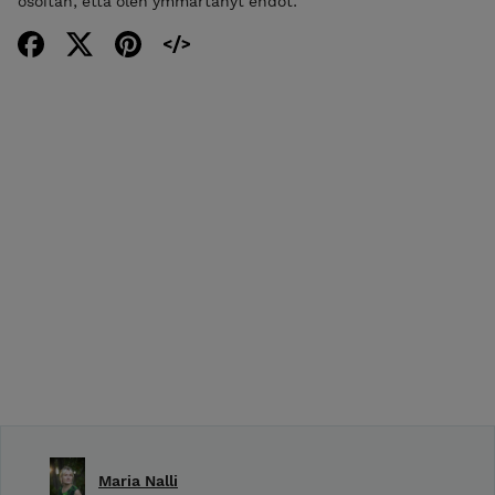
osoitan, että olen ymmärtänyt ehdot.
Maria Nalli