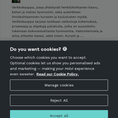
Verkkokauppa, jossa yhdistyvät henkilökohtainen kasvu,
kehon ja mielen hyvinvointi, sekä autenttinen
ihmiskohtaaminen kurssien ja koulutusten myötä.
Verkkokauppa tarjoaa tarkkaan valikoituja kokemuksia,
prosesseja ja ohjattuja palveluita, jotka on suunniteltu
tukemaan kokonaisvaltaista hyvinvointia, itsetuntemusta ja
aitoa yhteyttä itseesi, sekä toisiin. Kurssit ja …
Shop Terms and Conditions
Do you want cookies? 🍪
Shop privacy policy
Choose which cookies you want to accept.
CANCEL ORDER
Optional cookies let us show you personalised ads
and marketing — making your Holvi experience
even sweeter.
Read our Cookie Policy.
Hosted by Holvi
Manage cookies
Holvi Payment Services Ltd is regulated by the Financial
Supervisory Authority of Finland as an Authorised Payment
Institution with license to operate in the European Economic
Reject All
Area.
© 2026 Holvi Payment Services Ltd.
Accept all