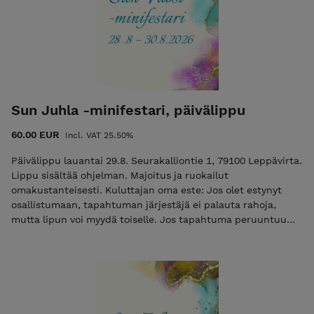
Sun Juhla -minifestari, päivälippu
60.00 EUR
Incl. VAT 25.50%
Päivälippu lauantai 29.8. Seurakalliontie 1, 79100 Leppävirta.
Lippu sisältää ohjelman. Majoitus ja ruokailut
omakustanteisesti. Kuluttajan oma este: Jos olet estynyt
osallistumaan, tapahtuman järjestäjä ei palauta rahoja,
mutta lipun voi myydä toiselle. Jos tapahtuma peruuntuu
järjestäjän toimesta, lipun hinta palautetaan. Suorittamalla
maksun osoitan, että olen ymmärtänyt ehdot.