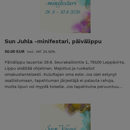
Sun Juhla -minifestari, päivälippu
50.00 EUR
Incl. VAT 25.50%
Päivälippu lauantai 29.8. Seurakalliontie 1, 79100 Leppävirta.
Lippu sisältää ohjelman. Majoitus ja ruokailut
omakustanteisesti. Kuluttajan oma este: Jos olet estynyt
osallistumaan, tapahtuman järjestäjä ei palauta rahoja,
mutta lipun voi myydä toiselle. Jos tapahtuma peruuntuu
järjestäjän toimesta, lipun hinta palautetaan. Suorittamalla
maksun osoitan, että olen ymmärtänyt ehdot.