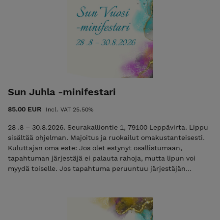
Sun Juhla -minifestari
85.00 EUR
Incl. VAT 25.50%
28 .8 – 30.8.2026. Seurakalliontie 1, 79100 Leppävirta. Lippu
sisältää ohjelman. Majoitus ja ruokailut omakustanteisesti.
Kuluttajan oma este: Jos olet estynyt osallistumaan,
tapahtuman järjestäjä ei palauta rahoja, mutta lipun voi
myydä toiselle. Jos tapahtuma peruuntuu järjestäjän
toimesta, lipun hinta palautetaan. Suorittamalla maksun
osoitan, että olen ymmärtänyt ehdot.