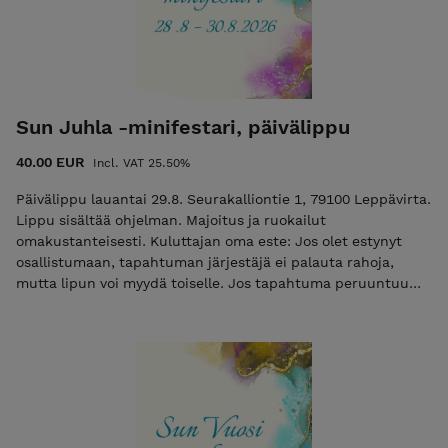
Sun Juhla -minifestari, päivälippu
40.00 EUR
Incl. VAT 25.50%
Päivälippu lauantai 29.8. Seurakalliontie 1, 79100 Leppävirta.
Lippu sisältää ohjelman. Majoitus ja ruokailut
omakustanteisesti. Kuluttajan oma este: Jos olet estynyt
osallistumaan, tapahtuman järjestäjä ei palauta rahoja,
mutta lipun voi myydä toiselle. Jos tapahtuma peruuntuu
järjestäjän toimesta, lipun hinta palautetaan. Suorittamalla
maksun osoitan, että olen ymmärtänyt ehdot.