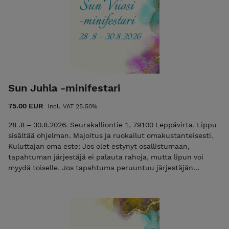
Sun Juhla -minifestari
75.00 EUR
Incl. VAT 25.50%
28 .8 – 30.8.2026. Seurakalliontie 1, 79100 Leppävirta. Lippu
sisältää ohjelman. Majoitus ja ruokailut omakustanteisesti.
Kuluttajan oma este: Jos olet estynyt osallistumaan,
tapahtuman järjestäjä ei palauta rahoja, mutta lipun voi
myydä toiselle. Jos tapahtuma peruuntuu järjestäjän
toimesta, lipun hinta palautetaan. Suorittamalla maksun
osoitan, että olen ymmärtänyt ehdot.