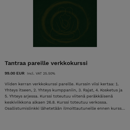
​​​​Tantraa pareille verkkokurssi
99.00 EUR
Incl. VAT 25.50%
Viiden kerran verkkokurssi pareille. Kurssin viisi kertaa: 1.
Yhteys itseen, 2. Yhteys kumppaniin, 3. Rajat, 4. Kosketus ja
5. Yhteys arjessa. Kurssi toteutuu viitenä peräkkäisenä
keskiviikkona alkaen 26.8. Kurssi toteutuu verkossa.
Osallistumislinkki lähetetään ilmoittautuneille ennen kurssin
alkua. Ennakkohinta kesän ajan 99 euroa parilta 31.7.
saakka. Normaalihinta ennakkomyynnin jälkeen 149 euroa
parilta. Hinta sisältää koko kurssin yhdelle parille, viisi 90