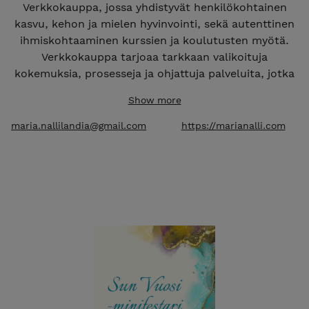
Verkkokauppa, jossa yhdistyvät henkilökohtainen
kasvu, kehon ja mielen hyvinvointi, sekä autenttinen
ihmiskohtaaminen kurssien ja koulutusten myötä.
Verkkokauppa tarjoaa tarkkaan valikoituja
kokemuksia, prosesseja ja ohjattuja palveluita, jotka
on suunniteltu tukemaan kokonaisvaltaista
Show more
hyvinvointia, itsetuntemusta ja aitoa yhteyttä itseesi,
sekä toisiin. Kurssit ja palvelut lähtevät siitä
maria.nallilandia@gmail.com
https://marianalli.com
ymmärryksestä, että muutos alkaa yhteydestä —
yhteydestä itseen, kehoon, tunteisiin ja läsnäoloon.