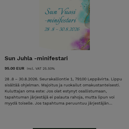
Sun Juhla -minifestari
95.00 EUR
Incl. VAT 25.50%
28 .8 – 30.8.2026. Seurakalliontie 1, 79100 Leppävirta. Lippu
sisältää ohjelman. Majoitus ja ruokailut omakustanteisesti.
Kuluttajan oma este: Jos olet estynyt osallistumaan,
tapahtuman järjestäjä ei palauta rahoja, mutta lipun voi
myydä toiselle. Jos tapahtuma peruuntuu järjestäjän
toimesta, lipun hinta palautetaan. Suorittamalla maksun
osoitan, että olen ymmärtänyt ehdot.