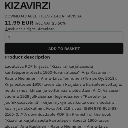
KIZAVIRZI
DOWNLOADABLE FILES / LADATTAVISSA
11.99 EUR
Incl. VAT 25.50%
Includes a digital download
Product description
Ladattava PDF kirjasta "Kizavirzi karjalaisesta
kanteleperinteestä 1900-luvun alussa"_Arja Kastinen -
Rauno Nieminen - Anna-Liisa Tenhunen (Temps Oy, 2013).
Kirja esittelee 1900-luvun alun karjalaisia kanteleensoittajia,
heidän musiikkiaan ja soittimiaan, päivittäen A. O. Väisäsen
vuonna 1928 julkaiseman legendaarisen "Kantele- ja
jouhikkosävelmiä" -kirjan nykymuusikoille uusin tiedoin,
kuvin ja näkökulmin. Koko A4, 319 sivua. ISBN 978-952-93-
2165-0. // A downloadable PDF (in Finnish) of the book
"Kizavirzi karjalaisesta kanteleperinteestä 1900-luvun
alussa"_Arja Kastinen - Rauno Nieminen - Anna-Liisa