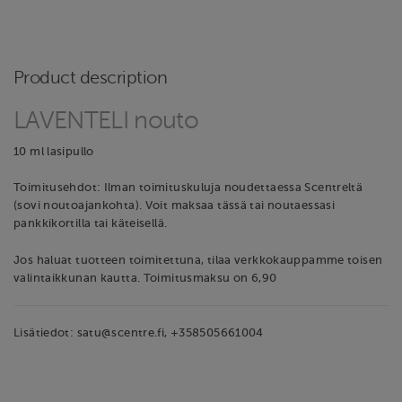
Product description
LAVENTELI nouto
10 ml lasipullo
Toimitusehdot: Ilman toimituskuluja noudettaessa Scentreltä
(sovi noutoajankohta). Voit maksaa tässä tai noutaessasi
pankkikortilla tai käteisellä.
Jos haluat tuotteen toimitettuna, tilaa verkkokauppamme toisen
valintaikkunan kautta. Toimitusmaksu on 6,90
Lisätiedot: satu@scentre.fi, +358505661004