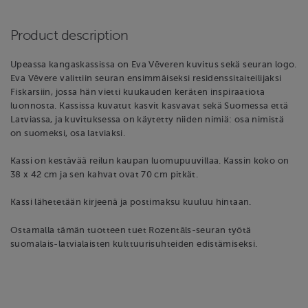
Product description
Upeassa kangaskassissa on Eva Vēveren kuvitus sekä seuran logo.
Eva Vēvere valittiin seuran ensimmäiseksi residenssitaiteilijaksi
Fiskarsiin, jossa hän vietti kuukauden keräten inspiraatiota
luonnosta. Kassissa kuvatut kasvit kasvavat sekä Suomessa että
Latviassa, ja kuvituksessa on käytetty niiden nimiä: osa nimistä
on suomeksi, osa latviaksi.
Kassi on kestävää reilun kaupan luomupuuvillaa. Kassin koko on
38 x 42 cm ja sen kahvat ovat 70 cm pitkät.
Kassi lähetetään kirjeenä ja postimaksu kuuluu hintaan.
Ostamalla tämän tuotteen tuet Rozentāls-seuran työtä
suomalais-latvialaisten kulttuurisuhteiden edistämiseksi.