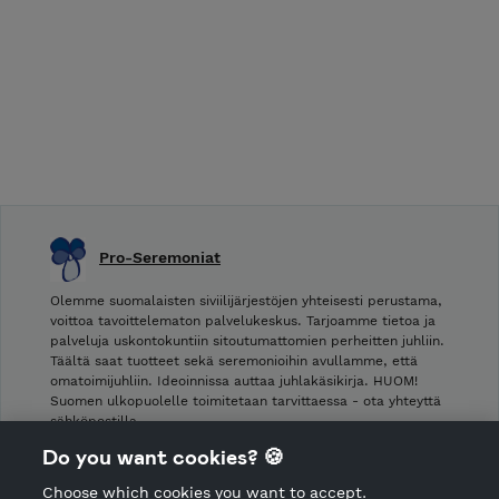
Pro-Seremoniat
Olemme suomalaisten siviilijärjestöjen yhteisesti perustama,
voittoa tavoittelematon palvelukeskus. Tarjoamme tietoa ja
palveluja uskontokuntiin sitoutumattomien perheitten juhliin.
Täältä saat tuotteet sekä seremonioihin avullamme, että
omatoimijuhliin. Ideoinnissa auttaa juhlakäsikirja. HUOM!
Suomen ulkopuolelle toimitetaan tarvittaessa - ota yhteyttä
sähköpostilla.
Do you want cookies? 🍪
Shop Terms and Conditions
Choose which cookies you want to accept.