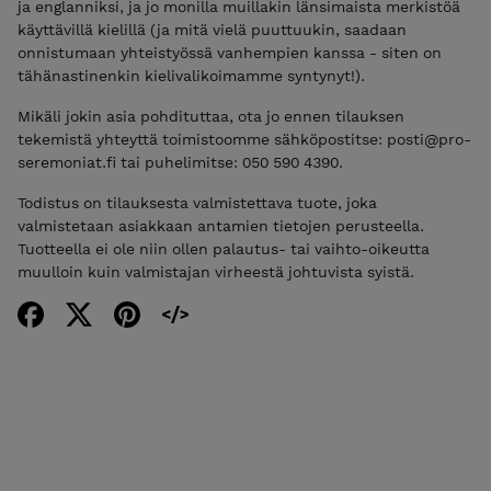
ja englanniksi, ja jo monilla muillakin länsimaista merkistöä
käyttävillä kielillä (ja mitä vielä puuttuukin, saadaan
onnistumaan yhteistyössä vanhempien kanssa ­- siten on
tähänastinenkin kielivalikoimamme syntynyt!).
Mikäli jokin asia pohdituttaa, ota jo ennen tilauksen
tekemistä yhteyttä toimistoomme sähköpostitse: posti@pro-
seremoniat.fi tai puhelimitse: 050 590 4390.
Todistus on tilauksesta valmistettava tuote, joka
valmistetaan asiakkaan antamien tietojen perusteella.
Tuotteella ei ole niin ollen palautus- tai vaihto-oikeutta
muulloin kuin valmistajan virheestä johtuvista syistä.