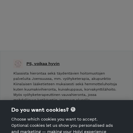
PS, voikaa hyvin
Klassista hierontaa sekä täydentävien hoitomuotojen
palveluita Joensuussa, mm. vyöhyketerapia, akupunktio
Kiinalaisen lääketieteen mukaisesti sekä hemmotteluhoitoja
kuten kuumakivihieronta, kuivakuppaus, korvakynttilähoito.
Myös vyöhyketerapeuttinen vauvahieronta, jossa
mahdollisuus kotikäyntiin Joensuun alueella.
Do you want cookies? 🍪
Shop privacy policy
Choose which cookies you want to accept.
CANCEL ORDER
Optional cookies let us show you personalised ads
and marketing — making your Holvi experience