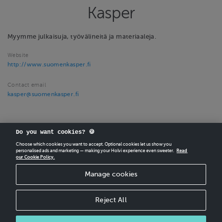
Kasper
Myymme julkaisuja, työvälineitä ja materiaaleja.
Website
http://www.suomenkasper.fi
Contact email
kasper@suomenkasper.fi
Do you want cookies? 🍪
Choose which cookies you want to accept. Optional cookies let us show you
personalised ads and marketing — making your Holvi experience even sweeter.
Read
our Cookie Policy.
CREATE
YOUR OWN HOLVI ONLINE STORE IN MINUTES.
Manage cookies
Holvi Payment Services Ltd is regulated by the Financial Supervisory Authority of
Finland as an Authorised Payment Institution with license to operate in the
European Economic Area.
Reject All
© 2026 Holvi Payment Services Ltd.