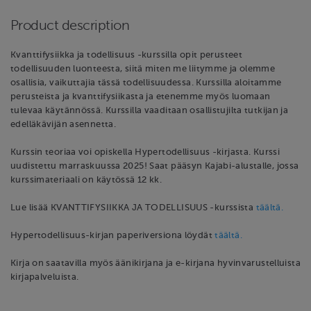
Product description
Kvanttifysiikka ja todellisuus -kurssilla opit perusteet
todellisuuden luonteesta, siitä miten me liitymme ja olemme
osallisia, vaikuttajia tässä todellisuudessa. Kurssilla aloitamme
perusteista ja kvanttifysiikasta ja etenemme myös luomaan
tulevaa käytännössä. Kurssilla vaaditaan osallistujilta tutkijan ja
edelläkävijän asennetta.
Kurssin teoriaa voi opiskella Hypertodellisuus -kirjasta. Kurssi
uudistettu marraskuussa 2025! Saat pääsyn Kajabi-alustalle, jossa
kurssimateriaali on käytössä 12 kk.
Lue lisää KVANTTIFYSIIKKA JA TODELLISUUS -kurssista
täältä.
Hypertodellisuus-kirjan paperiversiona löydät
täältä.
Kirja on saatavilla myös äänikirjana ja e-kirjana hyvinvarustelluista
kirjapalveluista.