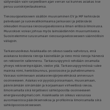
säilytetään vain tarpeellisen ajan verran tai kunnes asiakas itse
peruu uutiskirjetilauksensa.
Tietosuojaselosteen sisällön muuttaminen EV ja MP kehittävät
palveluaan ja tuotevalikoimaansa jatkuvasti ja pidättävät
oikeuden muuttaa tietosuojaselostetta ilman erillistä ilmoitusta.
Muutokset voivat johtua myös lainsäädännön muuttumisesta.
Suosittelemme tutustumaan tietosuojaselosteeseen säännöllisin
väliajoin.
Tarkastusoikeus Asiakkaalla on oikeus saada vahvistus, että
asiakasta koskevia tietoja käsitellään ja tieto mitä tietoja hänestä
on rekisteriin tallennettu. Tarkastuspyyntö tehdään ottamalla
yhteys rekisterinpitäjään, tiedot yllä. Tarkastuspyynnössä tulee
mainita nimi, henkilötunnus, postiosoite ja puhelinnumero.
Vastaus toimitetaan asiakastietojärjestelmässä annettuun
osoitteeseen. Asiakas voi pyytää poistamaan, muuttamaan,
päivittämään siirtämään ja korjaamaan virheellistä tietoa,
ilmoittamalla siitä kirjallisesti sähköpostilla osoitteeseen
energiavuo@gmail.com. Asiakkaalla on oikeus vastustaa
automaattista päätöksentekoa ja profilointia ilmoittamalla siitä
sähköpostiosoitteeseen.