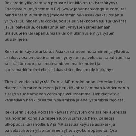
Rekisterin ylläpitämisen peruste Henkilö on rekisteröitynyt
Energiavuo (myöhemmin EV) (www.johannablomqvist.com) tai
Mindstream Publishing (myöhemmin MP) asiakkaaksi, ostanut
yrityksiltä, niiden verkkokaupoista tai verkkopalveluista tavaraa
ja/tai palveluita, osallistunut em. yritysten järjestämään
tilaisuuteen tai tapahtumaan tai on tilannut em. yritysten
uutiskirjeen.
Rekisterin käyttötarkoitus Asiakassuhteen hoitaminen ja ylläpito,
asiakasviestien postittaminen, yritysten palveluista, tapahtumista
tai sisällöntuotosta ilmoittaminen, markkinointi ja
suoramarkkinointi ellei asiakas sitä erikseen ole kieltänyt.
Tietoja voidaan käyttää EV:n ja MP:n toiminnan kehittämiseen,
tilastollisiin tarkoitukseen ja henkilökohtaisemman kohdennetun
sisällön tuottamiseen verkkopalveluissamme. Henkilötietoja
käsitellään henkilötietolain sallimissa ja edellyttämissä rajoissa.
Rekisterin tietoja voidaan käyttää yritysten omissa rekistereissä
mainonnan kohdistamiseen luovuttamatta henkilötietoja
ulkopuolisille tahoille. EV ja MP saattaa käyttää asiakas- ja
palvelusuhteen ylläpitämiseen yhteistyökumppaneita. Osa