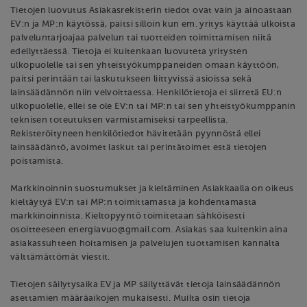
Tietojen luovutus Asiakasrekisterin tiedot ovat vain ja ainoastaan
EV:n ja MP:n käytössä, paitsi silloin kun em. yritys käyttää ulkoista
palveluntarjoajaa palvelun tai tuotteiden toimittamisen niitä
edellyttäessä. Tietoja ei kuitenkaan luovuteta yritysten
ulkopuolelle tai sen yhteistyökumppaneiden omaan käyttöön,
paitsi perintään tai laskutukseen liittyvissä asioissa sekä
lainsäädännön niin velvoittaessa. Henkilötietoja ei siirretä EU:n
ulkopuolelle, ellei se ole EV:n tai MP:n tai sen yhteistyökumppanin
teknisen toteutuksen varmistamiseksi tarpeellista.
Rekisteröityneen henkilötiedot hävitetään pyynnöstä ellei
lainsäädäntö, avoimet laskut tai perintätoimet estä tietojen
poistamista.
Markkinoinnin suostumukset ja kieltäminen Asiakkaalla on oikeus
kieltäytyä EV:n tai MP:n toimittamasta ja kohdentamasta
markkinoinnista. Kieltopyyntö toimitetaan sähköisesti
osoitteeseen energiavuo@gmail.com. Asiakas saa kuitenkin aina
asiakassuhteen hoitamisen ja palvelujen tuottamisen kannalta
välttämättömät viestit.
Tietojen säilytysaika EV ja MP säilyttävät tietoja lainsäädännön
asettamien määräaikojen mukaisesti. Muilta osin tietoja