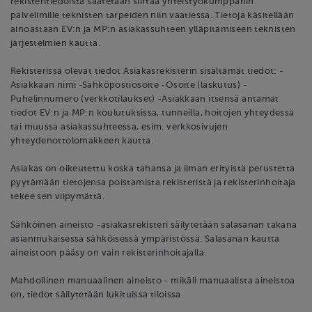
rekisteritiedoista saatetaan siirtää yhteistyökumppanin
palvelimille teknisten tarpeiden niin vaatiessa. Tietoja käsitellään
ainoastaan EV:n ja MP:n asiakassuhteen ylläpitämiseen teknisten
järjestelmien kautta.
Rekisterissä olevat tiedot Asiakasrekisterin sisältämät tiedot: -
Asiakkaan nimi -Sähköpostiosoite -Osoite (laskutus) -
Puhelinnumero (verkkotilaukset) -Asiakkaan itsensä antamat
tiedot EV:n ja MP:n koulutuksissa, tunneilla, hoitojen yhteydessä
tai muussa asiakassuhteessa, esim. verkkosivujen
yhteydenottolomakkeen kautta.
Asiakas on oikeutettu koska tahansa ja ilman erityistä perustetta
pyytämään tietojensa poistamista rekisteristä ja rekisterinhoitaja
tekee sen viipymättä.
Sähköinen aineisto -asiakasrekisteri säilytetään salasanan takana
asianmukaisessa sähköisessä ympäristössä. Salasanan kautta
aineistoon pääsy on vain rekisterinhoitajalla.
Mahdollinen manuaalinen aineisto - mikäli manuaalista aineistoa
on, tiedot säilytetään lukituissa tiloissa.