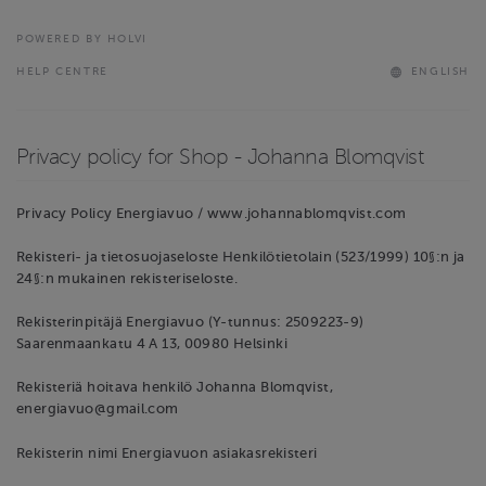
POWERED BY HOLVI
HELP CENTRE
ENGLISH
Privacy policy for Shop - Johanna Blomqvist
Privacy Policy Energiavuo / www.johannablomqvist.com
Rekisteri- ja tietosuojaseloste Henkilötietolain (523/1999) 10§:n ja
24§:n mukainen rekisteriseloste.
Rekisterinpitäjä Energiavuo (Y-tunnus: 2509223-9)
Saarenmaankatu 4 A 13, 00980 Helsinki
Rekisteriä hoitava henkilö Johanna Blomqvist,
energiavuo@gmail.com
Rekisterin nimi Energiavuon asiakasrekisteri