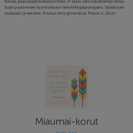
Siniset papukaijansulkakorvikset. II-laatu siksi edullisempi hinta.
Sulat pudonneet luonnollisesti lemmikkipapukaijalta. Säädösten
mukaiset ja eettiset. Koukut kirurginterästä. Pituus n. 10cm
Miaumai-korut
MORE INFO