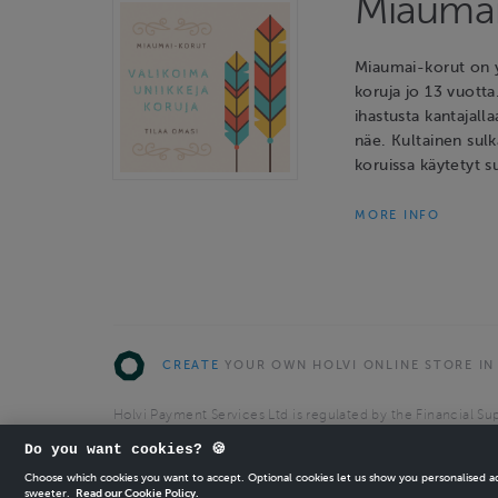
Miaumai
Miaumai-korut on y
koruja jo 13 vuotta
ihastusta kantajalla
näe. Kultainen sulk
koruissa käytetyt s
MORE INFO
CREATE
YOUR OWN HOLVI ONLINE STORE IN
Holvi Payment Services Ltd is regulated by the Financial Sup
Authorised Payment Institution with license to operate in 
Do you want cookies? 🍪
© 2026 Holvi Payment Services Ltd.
Choose which cookies you want to accept. Optional cookies let us show you personalised 
sweeter.
Read our Cookie Policy.