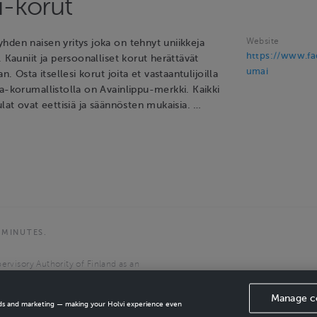
-korut
Website
hden naisen yritys joka on tehnyt uniikkeja
https://www.f
. Kauniit ja persoonalliset korut herättävät
umai
an. Osta itsellesi korut joita et vastaantulijoilla
a-korumallistolla on Avainlippu-merkki. Kaikki
ulat ovat eettisiä ja säännösten mukaisia. …
 MINUTES.
ervisory Authority of Finland as an
the European Economic Area.
Manage c
ads and marketing — making your Holvi experience even