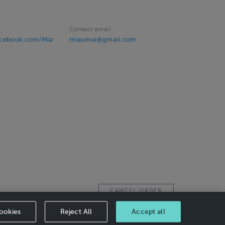
Contact email
acebook.com/Mia
miaumai@gmail.com
CANCEL ORDER
ookies
Reject All
Accept all