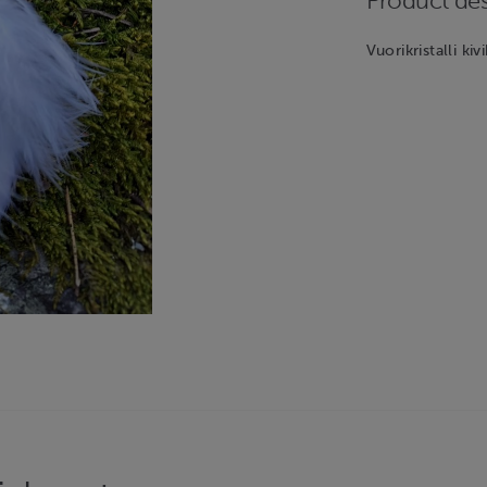
Product des
Vuorikristalli ki