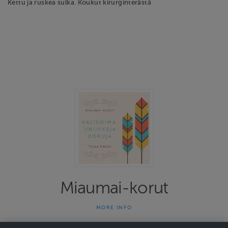
Kettu ja ruskea sulka. Koukut kirurginterästä
Miaumai-korut
MORE INFO
Miaumai-korut on yhden naisen yritys joka on tehnyt uniikkeja
koruja jo 13 vuotta. Kauniit ja persoonalliset korut herättävät