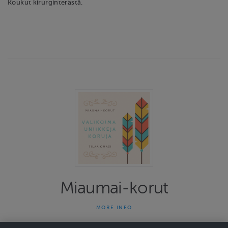
Koukut kirurginterästä.
Miaumai-korut
MORE INFO
Miaumai-korut on yhden naisen yritys joka on tehnyt uniikkeja
koruja jo 13 vuotta. Kauniit ja persoonalliset korut herättävät