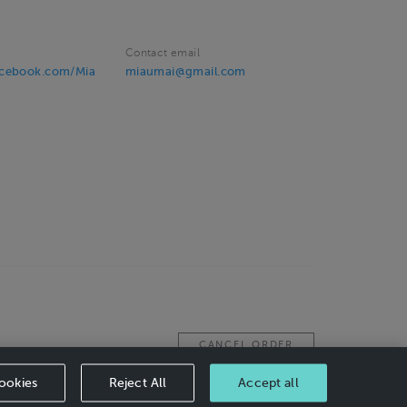
Contact email
acebook.com/Mia
miaumai@gmail.com
CANCEL ORDER
ookies
Reject All
Accept all