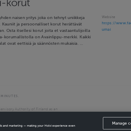
-korut
Website
hden naisen yritys joka on tehnyt uniikkeja
https://www.f
. Kauniit ja persoonalliset korut herättävät
umai
an. Osta itsellesi korut joita et vastaantulijoilla
a-korumallistolla on Avainlippu-merkki. Kaikki
ulat ovat eettisiä ja säännösten mukaisia. …
 MINUTES.
ervisory Authority of Finland as an
the European Economic Area.
Manage c
ads and marketing — making your Holvi experience even