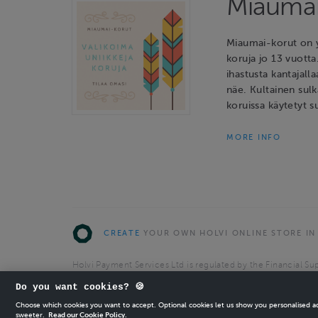
Miaumai
Miaumai-korut on y
koruja jo 13 vuotta
ihastusta kantajalla
näe. Kultainen sulk
koruissa käytetyt s
MORE INFO
CREATE
YOUR OWN HOLVI ONLINE STORE IN
Holvi Payment Services Ltd is regulated by the Financial Sup
Authorised Payment Institution with license to operate in 
Do you want cookies? 🍪
© 2026 Holvi Payment Services Ltd.
Choose which cookies you want to accept. Optional cookies let us show you personalised 
sweeter.
Read our Cookie Policy.