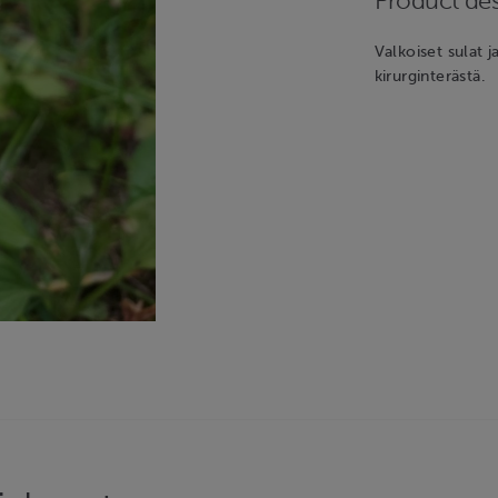
Product des
Valkoiset sulat 
kirurginterästä.