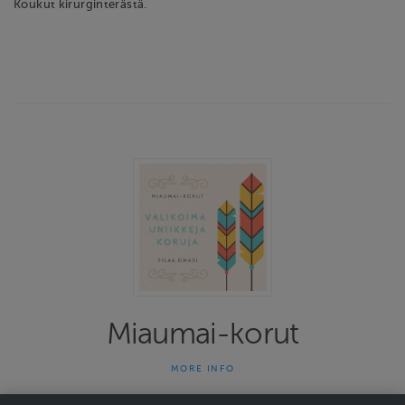
Koukut kirurginterästä.
Miaumai-korut
MORE INFO
Miaumai-korut on yhden naisen yritys joka on tehnyt uniikkeja
koruja jo 13 vuotta. Kauniit ja persoonalliset korut herättävät