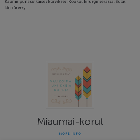
Kauniit punasulkaiset korvikset. Koukut kirurginterästä. Sulat
kierrätetty.
Miaumai-korut
MORE INFO
Miaumai-korut on yhden naisen yritys joka on tehnyt uniikkeja