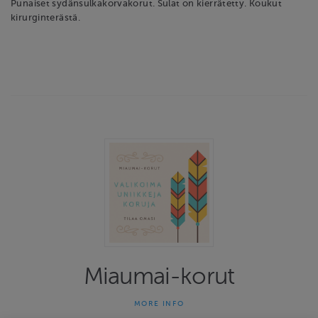
Punaiset sydänsulkakorvakorut. Sulat on kierrätetty. Koukut
kirurginterästä.
Miaumai-korut
MORE INFO
Miaumai-korut on yhden naisen yritys joka on tehnyt uniikkeja