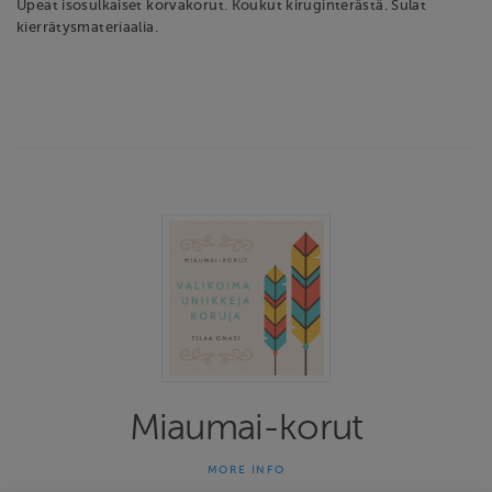
Upeat isosulkaiset korvakorut. Koukut kiruginterästä. Sulat
kierrätysmateriaalia.
Miaumai-korut
MORE INFO
Miaumai-korut on yhden naisen yritys joka on tehnyt uniikkeja