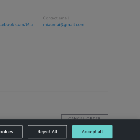
Contact email
acebook.com/Mia
miaumai@gmail.com
CANCEL ORDER
ookies
Reject All
Accept all