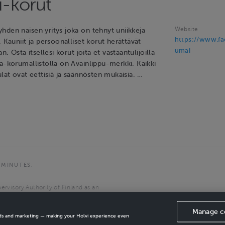
-korut
Website
hden naisen yritys joka on tehnyt uniikkeja
https://www.f
. Kauniit ja persoonalliset korut herättävät
umai
an. Osta itsellesi korut joita et vastaantulijoilla
a-korumallistolla on Avainlippu-merkki. Kaikki
ulat ovat eettisiä ja säännösten mukaisia. …
 MINUTES.
ervisory Authority of Finland as an
the European Economic Area.
Manage c
ads and marketing — making your Holvi experience even