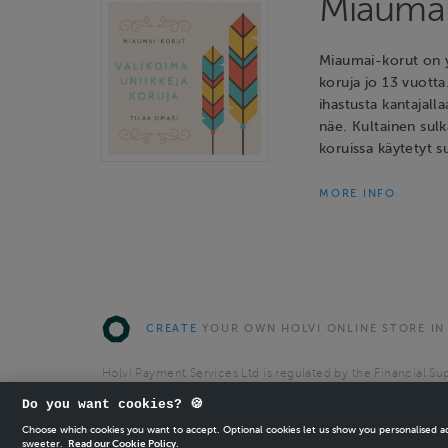
Miaumai
Miaumai-korut on y
koruja jo 13 vuotta
ihastusta kantajalla
näe. Kultainen sulk
koruissa käytetyt s
MORE INFO
CREATE
YOUR OWN HOLVI ONLINE STORE IN
Holvi Payment Services Ltd is regulated by the Financial Sup
Authorised Payment Institution with license to operate in 
Do you want cookies? 🍪
© 2026 Holvi Payment Services Ltd.
Choose which cookies you want to accept. Optional cookies let us show you personalised 
sweeter.
Read our Cookie Policy.