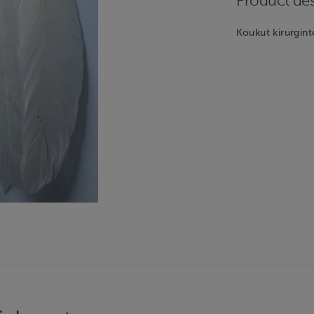
Product des
Koukut kirurgint