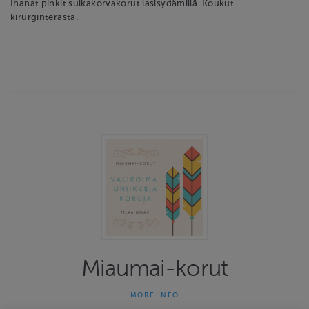
Ihanat pinkit sulkakorvakorut lasisydämillä. Koukut
kirurginterästä.
Miaumai-korut
MORE INFO
Miaumai-korut on yhden naisen yritys joka on tehnyt uniikkeja