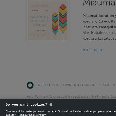
Miaumai
Miaumai-korut on y
koruja jo 13 vuotta
ihastusta kantajalla
näe. Kultainen sulk
koruissa käytetyt s
MORE INFO
CREATE
YOUR OWN HOLVI ONLINE STORE IN
Holvi Payment Services Ltd is regulated by the Financial Sup
Authorised Payment Institution with license to operate in 
Do you want cookies? 🍪
© 2026 Holvi Payment Services Ltd.
Choose which cookies you want to accept. Optional cookies let us show you personalised 
sweeter.
Read our Cookie Policy.