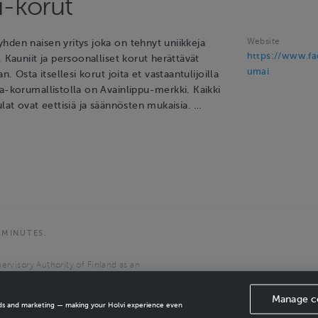
-korut
Website
hden naisen yritys joka on tehnyt uniikkeja
https://www.f
. Kauniit ja persoonalliset korut herättävät
umai
an. Osta itsellesi korut joita et vastaantulijoilla
a-korumallistolla on Avainlippu-merkki. Kaikki
ulat ovat eettisiä ja säännösten mukaisia. …
 MINUTES.
ervisory Authority of Finland as an
the European Economic Area.
Manage c
ads and marketing — making your Holvi experience even