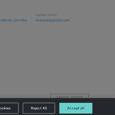
Contact email
acebook.com/Mia
miaumai@gmail.com
CANCEL ORDER
ookies
Reject All
Accept all