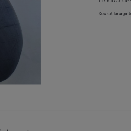
Product des
Koukut kirurgint